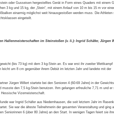
stein oder Gusseisen hergestelltes Gerät in Form eines Quaders mit einem 
hen 3 kg und 15 kg, der „Stein“, mit einem Anlauf von 10 m bis 15 m vor ein
ßbalken einarmig möglichst weit hinausgestoßen werden muss. Die Athleten s
htsklassen eingeteilt.
 Hallenmeisterschaften im Steinstoßen (v. li.): Ingrid Schäfer, Jürgen W
elgewicht (bis 73 kg) mit dem 3 kg-Stein an. Es war erst ihr zweiter Wettkampf
h leicht um 8 cm gegenüber ihrem Debüt im letzten Jahr und landete mit der
artner Jürgen Willert startete bei den Senioren 4 (60-69 Jahre) in der Gewicht
d musste den 7,5 kg-Stein benutzen. Ihm gelangen erfreuliche 7,71 m und er 
e Hessische Vizemeisterschaft.
 Bunde war Ingrid Schäfer aus Niedernhausen, die seit letztem Jahr im Rasenk
artet. Sie war die älteste Teilnehmerin der gesamten Veranstaltung und ging a
den Seniorinnen 6 (über 80 Jahre) an den Start. In wenigen Tagen feiert sie ihr