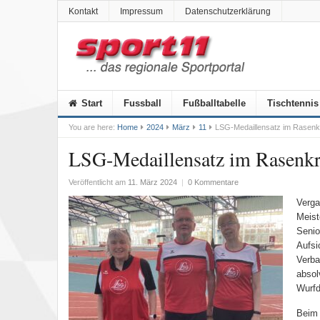
Kontakt
Impressum
Datenschutzerklärung
Start
Fussball
Fußballtabelle
Tischtennis
You are here:
Home
2024
März
11
LSG-Medaillensatz im Rasenkr
LSG-Medaillensatz im Rasenkr
Veröffentlicht am
11. März 2024
|
0 Kommentare
Verga
Meist
Senio
Aufsi
Verba
absol
Wurfd
Beim 