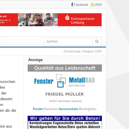
Facebook
RSS
Donnerstag, 6 August 2026
Anzeige
essischen
rei
 der
n diesem
en
en als die
eise aus