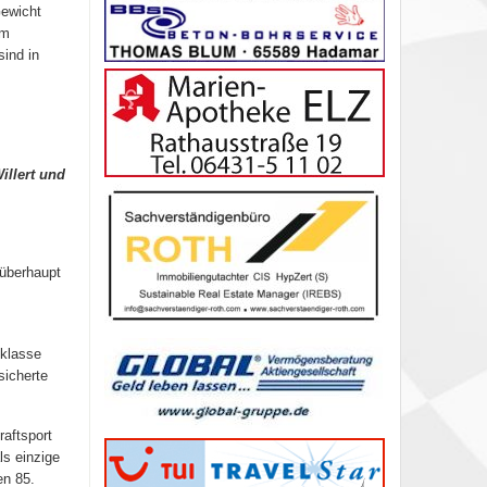
Gewicht
em
ind in
illert und
 überhaupt
sklasse
sicherte
raftsport
ls einzige
en 85.