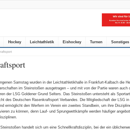
Hockey
Leichtathletik
Eishockey
Turnen
Sonstiges
aftsport
aftsport
ngenen Samstag wurden in der Leichtathletikhalle in Frankfurt-Kalbach die H
erschaften im Steinstoßen ausgetragen – und mit von der Partie waren auch d
ren der LSG Goldener Grund Selters. Das Steinstoßen untersteht als Sportart
cht des Deutschen Rasenkraftsport Verbandes. Die Mitgliedschaft der LSG i
nd ermöglicht den Werfern im Verein ein zweites Standbein, um ihre Disziplin
vieren zu können, denn Lauf- und Sprungwettkämpfe werden häufiger angebot
isziplinen.
Steinstoßen handelt sich um eine Schnellkraftdisziplin, bei der ein üblicherw