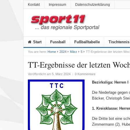
Kontakt
Impressum
Datenschutzerklärung
Start
Fussball
Fußballtabelle
Tischtennis
You are here:
Home
2024
März
5
TT-Ergebnisse der letzten Woc
TT-Ergebnisse der letzten Woc
Veröffentlicht am
5. März 2024
|
0 Kommentare
Bezirksliga: Herren I
Die Niederlage gegen 
Bäcker, Christoph Stei
1. Kreisklasse: Herren
Die Dritte bot eine s
Zimmermann (2), Hube