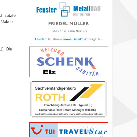
ch setzte
l/Jakob
1), Ole