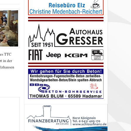
des TTC
t in der
lzhausen