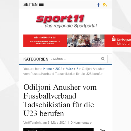
SEITEN
KATEGORIEN
You are here:
Home
2024
März
5
Odiljoni Anusher
vom Fussballverband Tadschikistian für die U23 berufen
Odiljoni Anusher vom
Fussballverband
Tadschikistian für die
U23 berufen
Veröffentlicht am
5. März 2024
|
0 Kommentare
Der