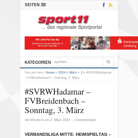
SEITEN
KATEGORIEN
You are here:
Home
2024
März
2
#SVRWHadamar
– FVBreidenbach – Sonntag, 3. März
#SVRWHadamar –
FVBreidenbach –
Sonntag, 3. März
Veröffentlicht am
2. März 2024
|
0 Kommentare
VERBANDSLIGA MITTE- HEIMSPIELTAG –