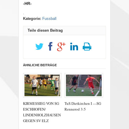
-HR-
.
Kategorie:
Fussball
Teile diesen Beitrag
ÄHNLICHE BEITRÄGE
KIRMESSIEG VON SG
TuS Dietkirchen I —SG
ESCHHOFEN/
Rennerod 3:5
LINDENHOLZHAUSEN
GEGEN SV ELZ