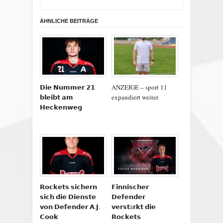
ÄHNLICHE BEITRÄGE
𝗗𝗶𝗲 𝗡𝘂𝗺𝗺𝗲𝗿 𝟮𝟭
ANZEIGE – sport 11
𝗯𝗹𝗲𝗶𝗯𝘁 𝗮𝗺
expandiert weiter
𝗛𝗲𝗰𝗸𝗲𝗻𝘄𝗲𝗴
𝗥𝗼𝗰𝗸𝗲𝘁𝘀 𝘀𝗶𝗰𝗵𝗲𝗿𝗻
𝗙𝗶𝗻𝗻𝗶𝘀𝗰𝗵𝗲𝗿
𝘀𝗶𝗰𝗵 𝗱𝗶𝗲 𝗗𝗶𝗲𝗻𝘀𝘁𝗲
𝗗𝗲𝗳𝗲𝗻𝗱𝗲𝗿
𝘃𝗼𝗻 𝗗𝗲𝗳𝗲𝗻𝗱𝗲𝗿 𝗔.𝗝.
𝘃𝗲𝗿𝘀𝘁ä𝗿𝗸𝘁 𝗱𝗶𝗲
𝗖𝗼𝗼𝗸
𝗥𝗼𝗰𝗸𝗲𝘁𝘀