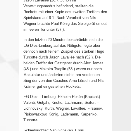
Jason Lavallée (26.). Schon im
Verwaltungsmodus befindend, stellten die
Rockets mit einer Kopie des zweiten Treffers den
Spielstand auf 6:1: Nach Vorarbeit von Nils
Wegner brachte Paul König das Spielgerät erneut
im leeren Tor unter (37.).
In den letzten 20 Minuten beschränkte sich die
EG Diez-Limburg auf das Nötigste, legte aber
dennoch nach feinem Zuspiel des starken Hugo
Turcotte durch Jason Lavallée nach (52.). Die
beiden Treffer der Gastgeber durch Alec James
(48.) und Maksim Tsaplin (58.) waren nur noch
Makulatur und änderten nichts am verdienten
Sieg der von den Coaches Arno Lörsch und Nils
Krämer gut eingestellten Rockets.
EG Diez – Limburg: Ekholm Rosén (Kapicak) –
Valenti, Gutjahr, Kristic, Lachmann, Seifert –
Lichnovsky, Kurth, Wegner, Lavallée, Firsanov,
Piskowazkow, König, Lademann, Karpenko,
Turcotte
Schiedsrichter: Van Grinsven, Chris