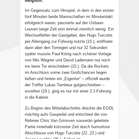
möglich.
Im Gegensatz zum Hinspiel, in dem in den ersten
fünf Minuten beide Mannschaften im Minutentakt
erfolgreich waren, passierte auf der IJsbaan
Leuven lange Zeit erst einmal ziemlich wenig. Ein
Wechselfehler der Gastgeber, den Hugo Turcotte
per Alleingang zur Führung nutzte (15.), eröffnete
dann aber den Torreigen und nur 32 Sekunden
später musste Paul König nach schöner Vorlage
von Nils Wegner und David Lademann nur noch
ins leere Tor einschieben (15.). Da die Rockets
im Anschluss vorne zwei Großchancen liegen
ließen und hinten ein „Eigentor“ – offiziell wurde
der Treffer Lukas Tambeur gutgeschrieben –
erzielten (19.), ging es nur mit einer 2:1-Führung
in die Kabine.
Zu Beginn des Mittelabschnitts drückte die EGDL
mächtig aufs Gaspedal und entschied die von
Referee Chris Van Grinsven souverän geleitete
Partie innerhalb kürzester Zeit durch humorlose
Abschlüsse von Hugo Turcotte (22.,23.) und