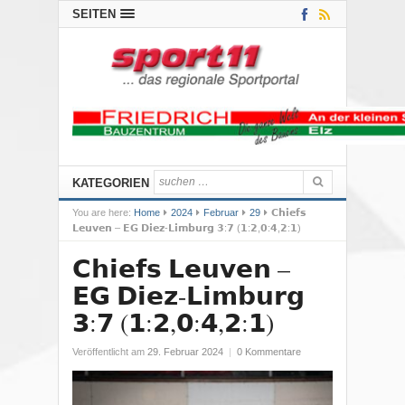
SEITEN
KATEGORIEN
You are here:
Home
2024
Februar
29
𝗖𝗵𝗶𝗲𝗳𝘀
𝗟𝗲𝘂𝘃𝗲𝗻 – 𝗘𝗚 𝗗𝗶𝗲𝘇-𝗟𝗶𝗺𝗯𝘂𝗿𝗴 𝟯:𝟳 (𝟭:𝟮,𝟬:𝟰,𝟮:𝟭)
𝗖𝗵𝗶𝗲𝗳𝘀 𝗟𝗲𝘂𝘃𝗲𝗻 –
𝗘𝗚 𝗗𝗶𝗲𝘇-𝗟𝗶𝗺𝗯𝘂𝗿𝗴
𝟯:𝟳 (𝟭:𝟮,𝟬:𝟰,𝟮:𝟭)
Veröffentlicht am
29. Februar 2024
|
0 Kommentare