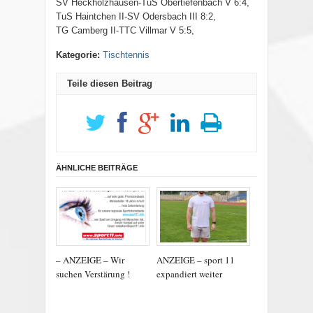
SV Heckholzhausen-TuS Obertiefenbach V 6:4,
TuS Haintchen II-SV Odersbach III 8:2,
TG Camberg II-TTC Villmar V 5:5,
Kategorie:
Tischtennis
Teile diesen Beitrag
ÄHNLICHE BEITRÄGE
– ANZEIGE – Wir
ANZEIGE – sport 11
suchen Verstärung !
expandiert weiter