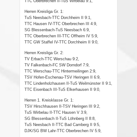
TTC Oberbrechen II-TuS Wirbelau 9:1,
Herren Kreisliga Gr. 1:
TuS Neesbach-TTC Dorchheim II 9:1,
TTC Hausen IV-TTC Oberbrechen III 4:9,
SG Blessenbach-TuS Neesbach 6:9,
TTC Oberbrechen III-TTC Offheim IV 5:9,
TTC GW Staffel IV-TTC Dorchheim II 9:0,
Herren Kreisliga Gr. 2:
TV Erbach-TTC Werschau 9:2,
TV Falkenbach-FC SW Dorndorf 7:9,
TTC Werschau-TTC Hintermeilingen 2:9,
TSV Hofen-Eschenau-TSV Heringen II 6:9,
TTC Lindenholzhausen II-TuS Weilmünster II 9:1,
TTC Eisenbach III-TuS Elkerhausen II 9:0,
Herren 1. Kreisklasse Gr. 1:
TSV Hirschhausen II-TSV Heringen III 9:2,
TuS Wirbelau II-TTC Hausen V 3:9,
SG Blessenbach II-TuS Löhnberg II 8:8,
TuS Neesbach II-TTC Bad Camberg II 9:5,
DJK/SG BW Lahr-TTC Oberbrechen IV 5:9,