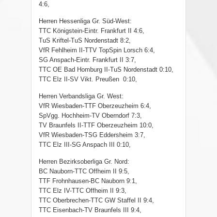
4:6,
Herren Hessenliga Gr. Süd-West:
TTC Königstein-Eintr. Frankfurt II 4:6,
TuS Kriftel-TuS Nordenstadt 8:2,
VfR Fehlheim II-TTV TopSpin Lorsch 6:4,
SG Anspach-Eintr. Frankfurt II 3:7,
TTC OE Bad Homburg II-TuS Nordenstadt 0:10,
TTC Elz II-SV Vikt. Preußen 0:10,
Herren Verbandsliga Gr. West:
VfR Wiesbaden-TTF Oberzeuzheim 6:4,
SpVgg. Hochheim-TV Oberndorf 7:3,
TV Braunfels II-TTF Oberzeuzheim 10:0,
VfR Wiesbaden-TSG Eddersheim 3:7,
TTC Elz III-SG Anspach III 0:10,
Herren Bezirksoberliga Gr. Nord:
BC Nauborn-TTC Offheim II 9:5,
TTF Frohnhausen-BC Nauborn 9:1,
TTC Elz IV-TTC Offheim II 9:3,
TTC Oberbrechen-TTC GW Staffel II 9:4,
TTC Eisenbach-TV Braunfels III 9:4,