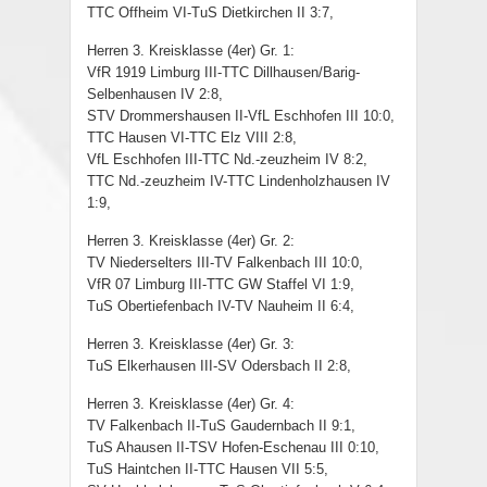
TTC Offheim VI-TuS Dietkirchen II 3:7,
Herren 3. Kreisklasse (4er) Gr. 1:
VfR 1919 Limburg III-TTC Dillhausen/Barig-
Selbenhausen IV 2:8,
STV Drommershausen II-VfL Eschhofen III 10:0,
TTC Hausen VI-TTC Elz VIII 2:8,
VfL Eschhofen III-TTC Nd.-zeuzheim IV 8:2,
TTC Nd.-zeuzheim IV-TTC Lindenholzhausen IV
1:9,
Herren 3. Kreisklasse (4er) Gr. 2:
TV Niederselters III-TV Falkenbach III 10:0,
VfR 07 Limburg III-TTC GW Staffel VI 1:9,
TuS Obertiefenbach IV-TV Nauheim II 6:4,
Herren 3. Kreisklasse (4er) Gr. 3:
TuS Elkerhausen III-SV Odersbach II 2:8,
Herren 3. Kreisklasse (4er) Gr. 4:
TV Falkenbach II-TuS Gaudernbach II 9:1,
TuS Ahausen II-TSV Hofen-Eschenau III 0:10,
TuS Haintchen II-TTC Hausen VII 5:5,