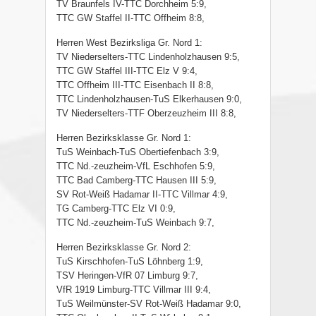
TV Braunfels IV-TTC Dorchheim 5:9,
TTC GW Staffel II-TTC Offheim 8:8,
Herren West Bezirksliga Gr. Nord 1:
TV Niederselters-TTC Lindenholzhausen 9:5,
TTC GW Staffel III-TTC Elz V 9:4,
TTC Offheim III-TTC Eisenbach II 8:8,
TTC Lindenholzhausen-TuS Elkerhausen 9:0,
TV Niederselters-TTF Oberzeuzheim III 8:8,
Herren Bezirksklasse Gr. Nord 1:
TuS Weinbach-TuS Obertiefenbach 3:9,
TTC Nd.-zeuzheim-VfL Eschhofen 5:9,
TTC Bad Camberg-TTC Hausen III 5:9,
SV Rot-Weiß Hadamar II-TTC Villmar 4:9,
TG Camberg-TTC Elz VI 0:9,
TTC Nd.-zeuzheim-TuS Weinbach 9:7,
Herren Bezirksklasse Gr. Nord 2:
TuS Kirschhofen-TuS Löhnberg 1:9,
TSV Heringen-VfR 07 Limburg 9:7,
VfR 1919 Limburg-TTC Villmar III 9:4,
TuS Weilmünster-SV Rot-Weiß Hadamar 9:0,