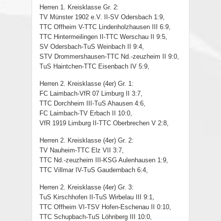
Herren 1. Kreisklasse Gr. 2:
TV Münster 1902 e.V. II-SV Odersbach 1:9,
TTC Offheim V-TTC Lindenholzhausen III 6:9,
TTC Hintermeilingen II-TTC Werschau II 9:5,
SV Odersbach-TuS Weinbach II 9:4,
STV Drommershausen-TTC Nd.-zeuzheim II 9:0,
TuS Haintchen-TTC Eisenbach IV 5:9,
Herren 2. Kreisklasse (4er) Gr. 1:
FC Laimbach-VfR 07 Limburg II 3:7,
TTC Dorchheim III-TuS Ahausen 4:6,
FC Laimbach-TV Erbach II 10:0,
VfR 1919 Limburg II-TTC Oberbrechen V 2:8,
Herren 2. Kreisklasse (4er) Gr. 2:
TV Nauheim-TTC Elz VII 3:7,
TTC Nd.-zeuzheim III-KSG Aulenhausen 1:9,
TTC Villmar IV-TuS Gaudernbach 6:4,
Herren 2. Kreisklasse (4er) Gr. 3:
TuS Kirschhofen II-TuS Wirbelau III 9:1,
TTC Offheim VI-TSV Hofen-Eschenau II 0:10,
TTC Schupbach-TuS Löhnberg III 10:0,