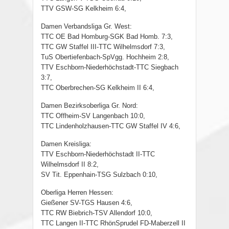
TTV GSW-SG Kelkheim 6:4,
Damen Verbandsliga Gr. West:
TTC OE Bad Homburg-SGK Bad Homb. 7:3,
TTC GW Staffel III-TTC Wilhelmsdorf 7:3,
TuS Obertiefenbach-SpVgg. Hochheim 2:8,
TTV Eschborn-Niederhöchstadt-TTC Siegbach
3:7,
TTC Oberbrechen-SG Kelkheim II 6:4,
Damen Bezirksoberliga Gr. Nord:
TTC Offheim-SV Langenbach 10:0,
TTC Lindenholzhausen-TTC GW Staffel IV 4:6,
Damen Kreisliga:
TTV Eschborn-Niederhöchstadt II-TTC
Wilhelmsdorf II 8:2,
SV Tit. Eppenhain-TSG Sulzbach 0:10,
Oberliga Herren Hessen:
Gießener SV-TGS Hausen 4:6,
TTC RW Biebrich-TSV Allendorf 10:0,
TTC Langen II-TTC RhönSprudel FD-Maberzell II