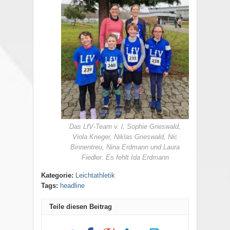
Das LfV-Team v. l. Sophie Grieswald,
Viola Krieger, Niklas Grieswald, Nic
Binnentreu, Nina Erdmann und Laura
Fiedler. Es fehlt Ida Erdmann
Kategorie:
Leichtathletik
Tags:
headline
Teile diesen Beitrag