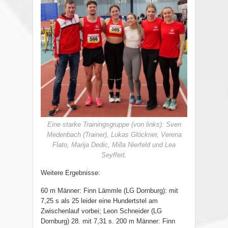
Eine starke Trainingsgruppe (von links): Sven
Medenbach (Trainer), Lukas Glöckner, Verena
Flato, Marija Dedic, Milla Nierfeld und Lea
Seyffert.
Weitere Ergebnisse:
60 m Männer: Finn Lämmle (LG Dornburg): mit
7,25 s als 25 leider eine Hundertstel am
Zwischenlauf vorbei; Leon Schneider (LG
Dornburg) 28. mit 7,31 s. 200 m Männer: Finn