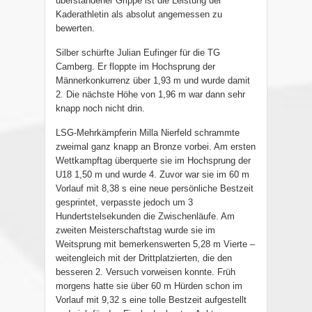
überstandener Grippe ist die Leistung der
Kaderathletin als absolut angemessen zu
bewerten.
Silber schürfte Julian Eufinger für die TG
Camberg. Er floppte im Hochsprung der
Männerkonkurrenz über 1,93 m und wurde damit
2. Die nächste Höhe von 1,96 m war dann sehr
knapp noch nicht drin.
LSG-Mehrkämpferin Milla Nierfeld schrammte
zweimal ganz knapp an Bronze vorbei. Am ersten
Wettkampftag überquerte sie im Hochsprung der
U18 1,50 m und wurde 4. Zuvor war sie im 60 m
Vorlauf mit 8,38 s eine neue persönliche Bestzeit
gesprintet, verpasste jedoch um 3
Hundertstelsekunden die Zwischenläufe. Am
zweiten Meisterschaftstag wurde sie im
Weitsprung mit bemerkenswerten 5,28 m Vierte –
weitengleich mit der Drittplatzierten, die den
besseren 2. Versuch vorweisen konnte. Früh
morgens hatte sie über 60 m Hürden schon im
Vorlauf mit 9,32 s eine tolle Bestzeit aufgestellt