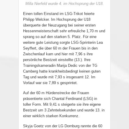
Milla Nierfeld wurde 4. im Hochsprung der U18.
Einen tollen Einstand im LSG-Trikot feierte
Philipp Welcker. Im Hochsprung der U18
überquerte der Neuzugang bei seiner ersten
Hessenmeisterschaft sehr erfreuliche 1,70 m und
sprang so auf den starken 5. Platz. Für eine
weitere gute Leistung sorgte LSG-Sprinterin Lea
Seyffert, die über 60 m der Frauen bis in den
Zwischenlauf kam und hier mit 7,96 s ihre
persönliche Bestzeit einstellte (13.). Ihre
Trainingskameradin Marija Dedic von der TG
Camberg hatte krankheitsbedingt keinen guten
Tag und wurde mit 7,93 s insgesamt 12. Im
Vorlauf war sie 7,89 s gesprintet.
Auf der 60 m Hürdenstrecke der Frauen
präsentierte sich Chantal Ferdinand (LSG) in
toller Form. Mit 9,41 s steigerte sie ihre eigene
Bestzeit um 3 Zehntelsekunden und wurde 13. in
einer wirklich starken Konkurrenz.
Skyja Goetz von der LG Dornburg rannte die 60