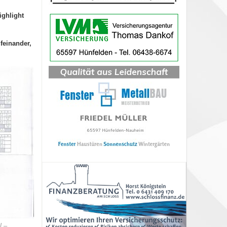
ighlight
feinander,
l –