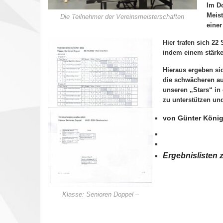
Im D
Meist
Die Teilnehmer der Vereinsmeisterschaften
einer
Hier trafen sich 2
indem einem stärke
Hieraus ergeben si
die schwächeren a
unseren „Stars“ in
zu unterstü
von Günter König
Ergebnislisten 
Klasse: Senioren Doppel –