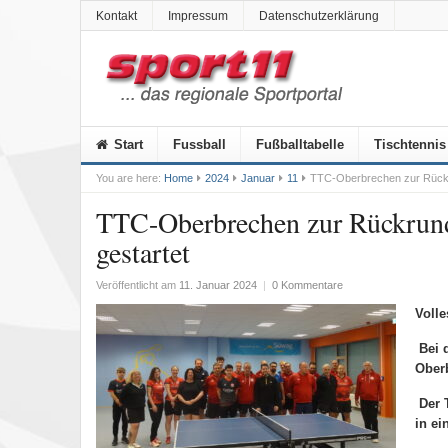
Kontakt
Impressum
Datenschutzerklärung
Start
Fussball
Fußballtabelle
Tischtennis
You are here:
Home
2024
Januar
11
TTC-Oberbrechen zur Rückru
TTC-Oberbrechen zur Rückrund
gestartet
Veröffentlicht am
11. Januar 2024
|
0 Kommentare
Volle
Bei 
Oberb
Der 
in e