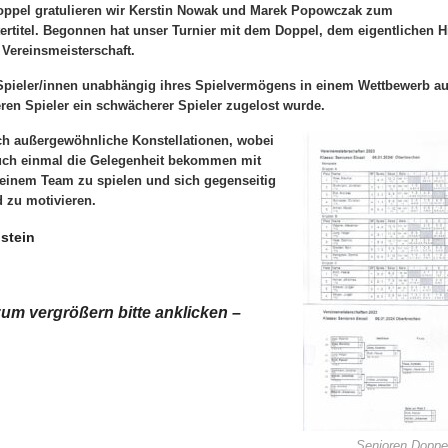
oppel gratulieren wir Kerstin Nowak und Marek Popowczak zum
ertitel.
Begonnen hat unser Turnier mit dem Doppel, dem eigentlichen H
 Vereinsmeisterschaft.
2 Spieler/innen unabhängig ihres Spielvermögens in einem Wettbewerb au
ren Spieler ein schwächerer Spieler zugelost wurde.
ch außergewöhnliche Konstellationen, wobei
uch einmal die Gelegenheit bekommen mit
 einem Team zu spielen und sich gegenseitig
tzen und zu motivieren.
stein
zum vergrößern bitte anklicken –
Senioren Doppe