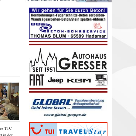
des TTC
t in der