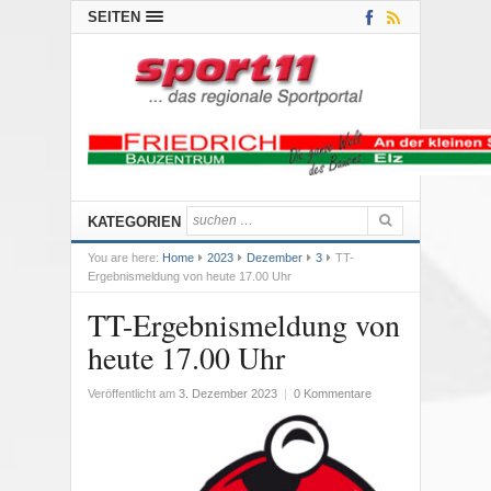
SEITEN
KATEGORIEN
You are here:
Home
2023
Dezember
3
TT-
Ergebnismeldung von heute 17.00 Uhr
TT-Ergebnismeldung von
heute 17.00 Uhr
Veröffentlicht am
3. Dezember 2023
|
0 Kommentare