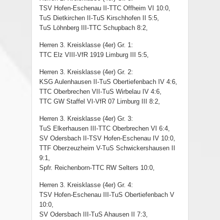
TSV Hofen-Eschenau II-TTC Offheim VI 10:0,
TuS Dietkirchen II-TuS Kirschhofen II 5:5,
TuS Löhnberg III-TTC Schupbach 8:2,
Herren 3. Kreisklasse (4er) Gr. 1:
TTC Elz VIII-VfR 1919 Limburg III 5:5,
Herren 3. Kreisklasse (4er) Gr. 2:
KSG Aulenhausen II-TuS Obertiefenbach IV 4:6,
TTC Oberbrechen VII-TuS Wirbelau IV 4:6,
TTC GW Staffel VI-VfR 07 Limburg III 8:2,
Herren 3. Kreisklasse (4er) Gr. 3:
TuS Elkerhausen III-TTC Oberbrechen VI 6:4,
SV Odersbach II-TSV Hofen-Eschenau IV 10:0,
TTF Oberzeuzheim V-TuS Schwickershausen II
9:1,
Spfr. Reichenborn-TTC RW Selters 10:0,
Herren 3. Kreisklasse (4er) Gr. 4:
TSV Hofen-Eschenau III-TuS Obertiefenbach V
10:0,
SV Odersbach III-TuS Ahausen II 7:3,