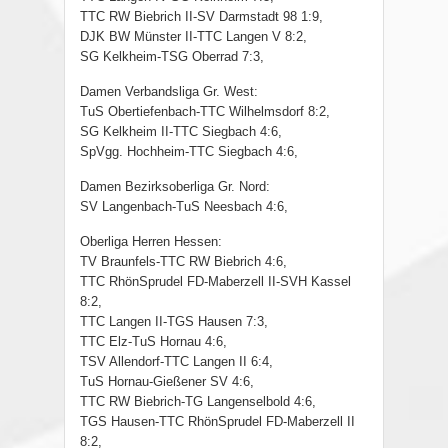
TTC RW Biebrich II-SV Darmstadt 98 1:9,
DJK BW Münster II-TTC Langen V 8:2,
SG Kelkheim-TSG Oberrad 7:3,
Damen Verbandsliga Gr. West:
TuS Obertiefenbach-TTC Wilhelmsdorf 8:2,
SG Kelkheim II-TTC Siegbach 4:6,
SpVgg. Hochheim-TTC Siegbach 4:6,
Damen Bezirksoberliga Gr. Nord:
SV Langenbach-TuS Neesbach 4:6,
Oberliga Herren Hessen:
TV Braunfels-TTC RW Biebrich 4:6,
TTC RhönSprudel FD-Maberzell II-SVH Kassel
8:2,
TTC Langen II-TGS Hausen 7:3,
TTC Elz-TuS Hornau 4:6,
TSV Allendorf-TTC Langen II 6:4,
TuS Hornau-Gießener SV 4:6,
TTC RW Biebrich-TG Langenselbold 4:6,
TGS Hausen-TTC RhönSprudel FD-Maberzell II
8:2,