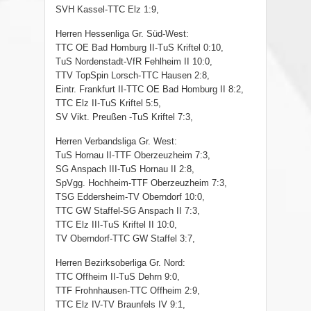
SVH Kassel-TTC Elz 1:9,
Herren Hessenliga Gr. Süd-West:
TTC OE Bad Homburg II-TuS Kriftel 0:10,
TuS Nordenstadt-VfR Fehlheim II 10:0,
TTV TopSpin Lorsch-TTC Hausen 2:8,
Eintr. Frankfurt II-TTC OE Bad Homburg II 8:2,
TTC Elz II-TuS Kriftel 5:5,
SV Vikt. Preußen -TuS Kriftel 7:3,
Herren Verbandsliga Gr. West:
TuS Hornau II-TTF Oberzeuzheim 7:3,
SG Anspach III-TuS Hornau II 2:8,
SpVgg. Hochheim-TTF Oberzeuzheim 7:3,
TSG Eddersheim-TV Oberndorf 10:0,
TTC GW Staffel-SG Anspach II 7:3,
TTC Elz III-TuS Kriftel II 10:0,
TV Oberndorf-TTC GW Staffel 3:7,
Herren Bezirksoberliga Gr. Nord:
TTC Offheim II-TuS Dehrn 9:0,
TTF Frohnhausen-TTC Offheim 2:9,
TTC Elz IV-TV Braunfels IV 9:1,