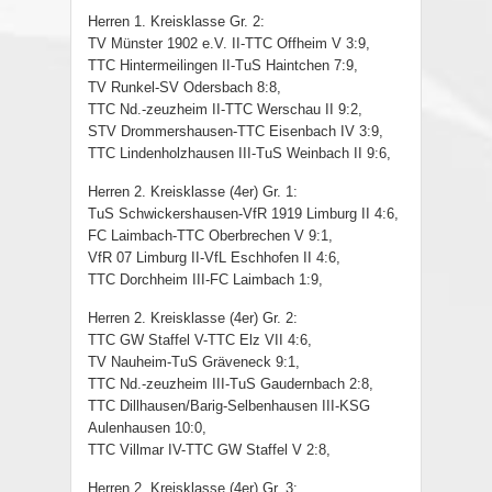
Herren 1. Kreisklasse Gr. 2:
TV Münster 1902 e.V. II-TTC Offheim V 3:9,
TTC Hintermeilingen II-TuS Haintchen 7:9,
TV Runkel-SV Odersbach 8:8,
TTC Nd.-zeuzheim II-TTC Werschau II 9:2,
STV Drommershausen-TTC Eisenbach IV 3:9,
TTC Lindenholzhausen III-TuS Weinbach II 9:6,
Herren 2. Kreisklasse (4er) Gr. 1:
TuS Schwickershausen-VfR 1919 Limburg II 4:6,
FC Laimbach-TTC Oberbrechen V 9:1,
VfR 07 Limburg II-VfL Eschhofen II 4:6,
TTC Dorchheim III-FC Laimbach 1:9,
Herren 2. Kreisklasse (4er) Gr. 2:
TTC GW Staffel V-TTC Elz VII 4:6,
TV Nauheim-TuS Gräveneck 9:1,
TTC Nd.-zeuzheim III-TuS Gaudernbach 2:8,
TTC Dillhausen/Barig-Selbenhausen III-KSG
Aulenhausen 10:0,
TTC Villmar IV-TTC GW Staffel V 2:8,
Herren 2. Kreisklasse (4er) Gr. 3: