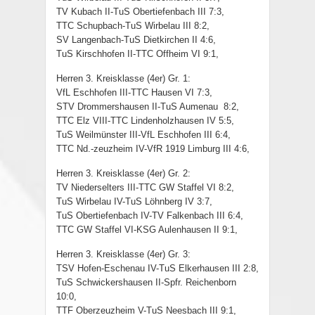
TV Kubach II-TuS Obertiefenbach III 7:3,
TTC Schupbach-TuS Wirbelau III 8:2,
SV Langenbach-TuS Dietkirchen II 4:6,
TuS Kirschhofen II-TTC Offheim VI 9:1,
Herren 3. Kreisklasse (4er) Gr. 1:
VfL Eschhofen III-TTC Hausen VI 7:3,
STV Drommershausen II-TuS Aumenau 8:2,
TTC Elz VIII-TTC Lindenholzhausen IV 5:5,
TuS Weilmünster III-VfL Eschhofen III 6:4,
TTC Nd.-zeuzheim IV-VfR 1919 Limburg III 4:6,
Herren 3. Kreisklasse (4er) Gr. 2:
TV Niederselters III-TTC GW Staffel VI 8:2,
TuS Wirbelau IV-TuS Löhnberg IV 3:7,
TuS Obertiefenbach IV-TV Falkenbach III 6:4,
TTC GW Staffel VI-KSG Aulenhausen II 9:1,
Herren 3. Kreisklasse (4er) Gr. 3:
TSV Hofen-Eschenau IV-TuS Elkerhausen III 2:8,
TuS Schwickershausen II-Spfr. Reichenborn
10:0,
TTF Oberzeuzheim V-TuS Neesbach III 9:1,