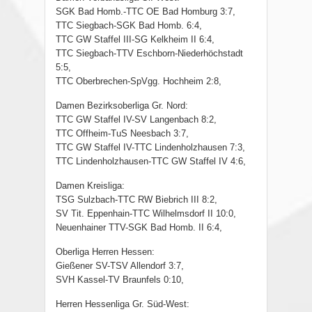
SGK Bad Homb.-TTC OE Bad Homburg 3:7,
TTC Siegbach-SGK Bad Homb. 6:4,
TTC GW Staffel III-SG Kelkheim II 6:4,
TTC Siegbach-TTV Eschborn-Niederhöchstadt
5:5,
TTC Oberbrechen-SpVgg. Hochheim 2:8,
Damen Bezirksoberliga Gr. Nord:
TTC GW Staffel IV-SV Langenbach 8:2,
TTC Offheim-TuS Neesbach 3:7,
TTC GW Staffel IV-TTC Lindenholzhausen 7:3,
TTC Lindenholzhausen-TTC GW Staffel IV 4:6,
Damen Kreisliga:
TSG Sulzbach-TTC RW Biebrich III 8:2,
SV Tit. Eppenhain-TTC Wilhelmsdorf II 10:0,
Neuenhainer TTV-SGK Bad Homb. II 6:4,
Oberliga Herren Hessen:
Gießener SV-TSV Allendorf 3:7,
SVH Kassel-TV Braunfels 0:10,
Herren Hessenliga Gr. Süd-West: