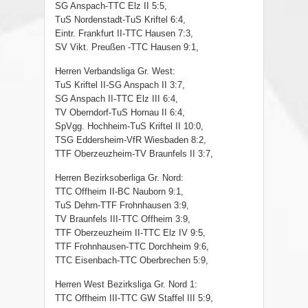
SG Anspach-TTC Elz II 5:5,
TuS Nordenstadt-TuS Kriftel 6:4,
Eintr. Frankfurt II-TTC Hausen 7:3,
SV Vikt. Preußen -TTC Hausen 9:1,
Herren Verbandsliga Gr. West:
TuS Kriftel II-SG Anspach II 3:7,
SG Anspach II-TTC Elz III 6:4,
TV Oberndorf-TuS Hornau II 6:4,
SpVgg. Hochheim-TuS Kriftel II 10:0,
TSG Eddersheim-VfR Wiesbaden 8:2,
TTF Oberzeuzheim-TV Braunfels II 3:7,
Herren Bezirksoberliga Gr. Nord:
TTC Offheim II-BC Nauborn 9:1,
TuS Dehrn-TTF Frohnhausen 3:9,
TV Braunfels III-TTC Offheim 3:9,
TTF Oberzeuzheim II-TTC Elz IV 9:5,
TTF Frohnhausen-TTC Dorchheim 9:6,
TTC Eisenbach-TTC Oberbrechen 5:9,
Herren West Bezirksliga Gr. Nord 1:
TTC Offheim III-TTC GW Staffel III 5:9,