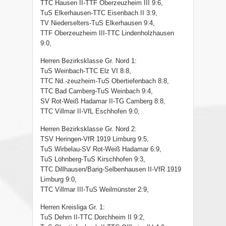
TTC Hausen II-TTF Oberzeuzheim III 9:6,
TuS Elkerhausen-TTC Eisenbach II 3:9,
TV Niederselters-TuS Elkerhausen 9:4,
TTF Oberzeuzheim III-TTC Lindenholzhausen
9:0,
Herren Bezirksklasse Gr. Nord 1:
TuS Weinbach-TTC Elz VI 8:8,
TTC Nd.-zeuzheim-TuS Obertiefenbach 8:8,
TTC Bad Camberg-TuS Weinbach 9:4,
SV Rot-Weiß Hadamar II-TG Camberg 8:8,
TTC Villmar II-VfL Eschhofen 9:0,
Herren Bezirksklasse Gr. Nord 2:
TSV Heringen-VfR 1919 Limburg 9:5,
TuS Wirbelau-SV Rot-Weiß Hadamar 6:9,
TuS Löhnberg-TuS Kirschhofen 9:3,
TTC Dillhausen/Barig-Selbenhausen II-VfR 1919
Limburg 9:0,
TTC Villmar III-TuS Weilmünster 2:9,
Herren Kreisliga Gr. 1:
TuS Dehrn II-TTC Dorchheim II 9:2,