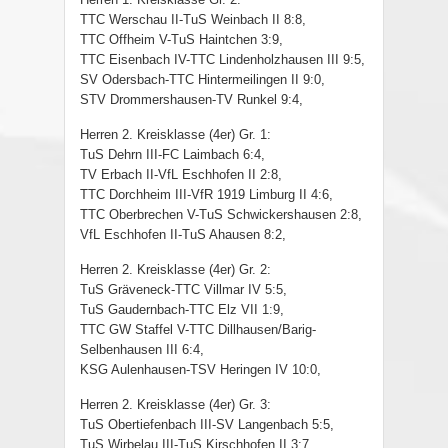
TTC Werschau II-TuS Weinbach II 8:8,
TTC Offheim V-TuS Haintchen 3:9,
TTC Eisenbach IV-TTC Lindenholzhausen III 9:5,
SV Odersbach-TTC Hintermeilingen II 9:0,
STV Drommershausen-TV Runkel 9:4,
Herren 2. Kreisklasse (4er) Gr. 1:
TuS Dehrn III-FC Laimbach 6:4,
TV Erbach II-VfL Eschhofen II 2:8,
TTC Dorchheim III-VfR 1919 Limburg II 4:6,
TTC Oberbrechen V-TuS Schwickershausen 2:8,
VfL Eschhofen II-TuS Ahausen 8:2,
Herren 2. Kreisklasse (4er) Gr. 2:
TuS Gräveneck-TTC Villmar IV 5:5,
TuS Gaudernbach-TTC Elz VII 1:9,
TTC GW Staffel V-TTC Dillhausen/Barig-
Selbenhausen III 6:4,
KSG Aulenhausen-TSV Heringen IV 10:0,
Herren 2. Kreisklasse (4er) Gr. 3:
TuS Obertiefenbach III-SV Langenbach 5:5,
TuS Wirbelau III-TuS Kirschhofen II 3:7,