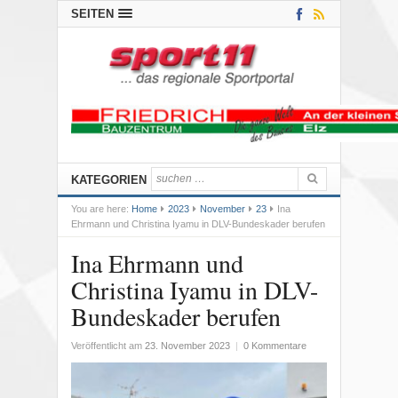
SEITEN
KATEGORIEN
You are here:
Home
2023
November
23
Ina
Ehrmann und Christina Iyamu in DLV-Bundeskader berufen
Ina Ehrmann und
Christina Iyamu in DLV-
Bundeskader berufen
Veröffentlicht am
23. November 2023
|
0 Kommentare