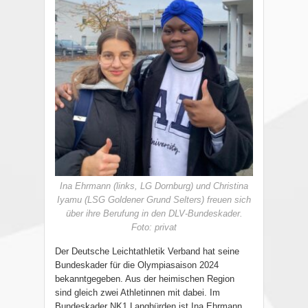
Ina Ehrmann (links, LG Dornburg) und Christina
Iyamu (LSG Goldener Grund Selters) freuen sich
über ihre Berufung in den DLV-Bundeskader.
Foto: privat
Der Deutsche Leichtathletik Verband hat seine
Bundeskader für die Olympiasaison 2024
bekanntgegeben. Aus der heimischen Region
sind gleich zwei Athletinnen mit dabei. Im
Bundeskader NK1 Langhürden ist Ina Ehrmann