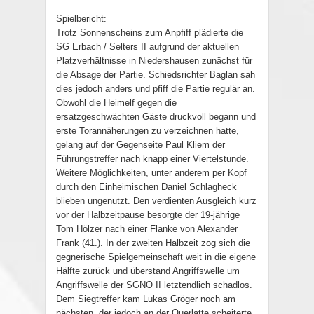
Spielbericht:
Trotz Sonnenscheins zum Anpfiff plädierte die
SG Erbach / Selters II aufgrund der aktuellen
Platzverhältnisse in Niedershausen zunächst für
die Absage der Partie. Schiedsrichter Baglan sah
dies jedoch anders und pfiff die Partie regulär an.
Obwohl die Heimelf gegen die
ersatzgeschwächten Gäste druckvoll begann und
erste Torannäherungen zu verzeichnen hatte,
gelang auf der Gegenseite Paul Kliem der
Führungstreffer nach knapp einer Viertelstunde.
Weitere Möglichkeiten, unter anderem per Kopf
durch den Einheimischen Daniel Schlagheck
blieben ungenutzt. Den verdienten Ausgleich kurz
vor der Halbzeitpause besorgte der 19-jährige
Tom Hölzer nach einer Flanke von Alexander
Frank (41.). In der zweiten Halbzeit zog sich die
gegnerische Spielgemeinschaft weit in die eigene
Hälfte zurück und überstand Angriffswelle um
Angriffswelle der SGNO II letztendlich schadlos.
Dem Siegtreffer kam Lukas Gröger noch am
nächsten, der jedoch an der Querlatte scheiterte.