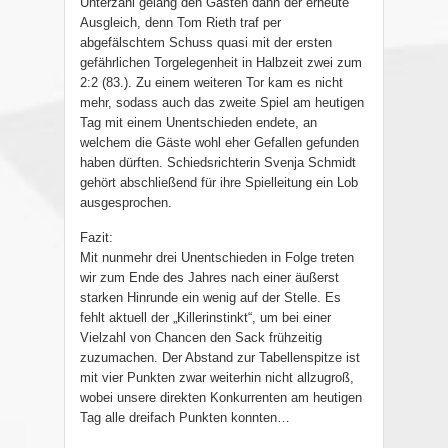
Unterzahl gelang den Gästen dann der erneute
Ausgleich, denn Tom Rieth traf per
abgefälschtem Schuss quasi mit der ersten
gefährlichen Torgelegenheit in Halbzeit zwei zum
2:2 (83.). Zu einem weiteren Tor kam es nicht
mehr, sodass auch das zweite Spiel am heutigen
Tag mit einem Unentschieden endete, an
welchem die Gäste wohl eher Gefallen gefunden
haben dürften. Schiedsrichterin Svenja Schmidt
gehört abschließend für ihre Spielleitung ein Lob
ausgesprochen.
Fazit:
Mit nunmehr drei Unentschieden in Folge treten
wir zum Ende des Jahres nach einer äußerst
starken Hinrunde ein wenig auf der Stelle. Es
fehlt aktuell der „Killerinstinkt“, um bei einer
Vielzahl von Chancen den Sack frühzeitig
zuzumachen. Der Abstand zur Tabellenspitze ist
mit vier Punkten zwar weiterhin nicht allzugroß,
wobei unsere direkten Konkurrenten am heutigen
Tag alle dreifach Punkten konnten…