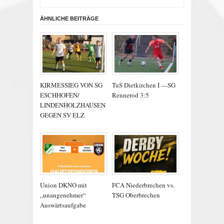
ÄHNLICHE BEITRÄGE
KIRMESSIEG VON SG
TuS Dietkirchen I —SG
ESCHHOFEN/
Rennerod 3:5
LINDENHOLZHAUSEN
GEGEN SV ELZ
Union DKNO mit
FCA Niederbrechen vs.
„unangenehmer“
TSG Oberbrechen
Auswärtsaufgabe