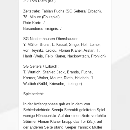
2:2 Tom Rieth (83.)
Zeitstrafe: Fabian Fuchs (SG Selters/ Erbach),
78. Minute (Foulspiel)
Rote Karte: /
Besonderes Ereignis: /
SG Niedershausen Obershausen :
Y. Müller, Bruns, L. Kissel, Singe, Heil, Leiner,
von Heynitz, Croicu, Florian Klaner, Arslan, T.
Hardt (Weis, Felix Klaner, Nackowitsch, Fröhlich)
SG Selters / Erbach :
T. Wuttich, Stähler, Jeck, Brands, Fuchs,
Kremer, Wolter, Maurer, Rieth, Heidrich, J.
Wuttich (Brühl, Kriesche, Litzinger)
Spielbericht:
In der Anfangsphase gab es in dem von
Schiedsrichterin Svenja Schmidt geleiteten Spiel
wenige Höhepunkte. Auf der einen Seite verfehlte
Stürmer Florian Klaner knapp das Tor (25.), auf
der anderen Seite stand Keeper Yannick Müller