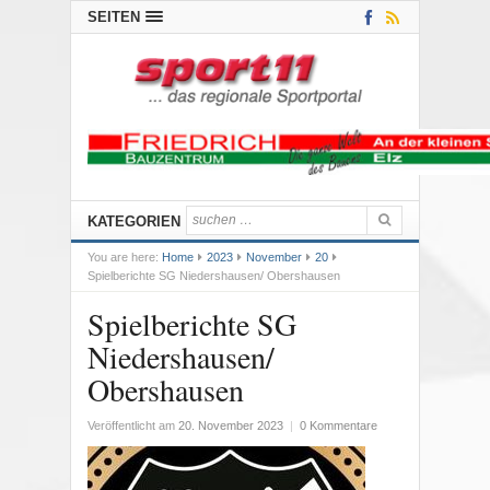
SEITEN
KATEGORIEN
You are here:
Home
2023
November
20
Spielberichte SG Niedershausen/ Obershausen
Spielberichte SG
Niedershausen/
Obershausen
Veröffentlicht am
20. November 2023
|
0 Kommentare