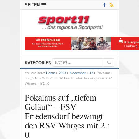
SEITEN
KATEGORIEN
You are here:
Home
2023
November
12
Pokalaus
auf „tiefem Geläuf“ – FSV Friedensdorf bezwingt den RSV
Würges mit 2 : 0
Pokalaus auf „tiefem
Geläuf“ – FSV
Friedensdorf bezwingt
den RSV Würges mit 2 :
0