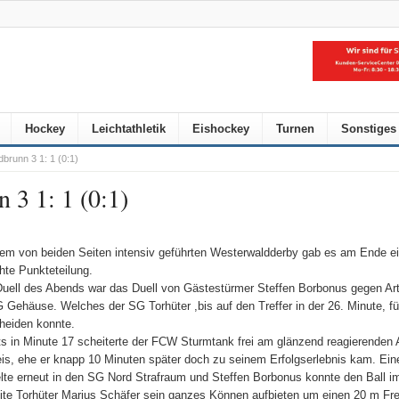
Hockey
Leichtathletik
Eishockey
Turnen
Sonstiges
runn 3 1: 1 (0:1)
3 1: 1 (0:1)
nem von beiden Seiten intensiv geführten Westerwaldderby gab es am Ende e
hte Punkteteilung.
uell des Abends war das Duell von Gästestürmer Steffen Borbonus gegen Art
 Gehäuse. Welches der SG Torhüter ,bis auf den Treffer in der 26. Minute, fü
heiden konnte.
ts in Minute 17 scheiterte der FCW Sturmtank frei am glänzend reagierenden 
is, ehe er knapp 10 Minuten später doch zu seinem Erfolgserlebnis kam. Ein
elte erneut in den SG Nord Strafraum und Steffen Borbonus konnte den Ball i
ite Torhüter Marius Schäfer sein ganzes Können aufbieten um einen 20 m Fre