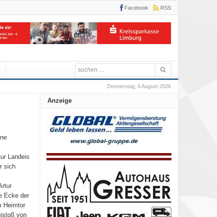
Facebook
RSS
Donnerstag, 6 August 2026
Anzeige
ine
ur Landeis
r sich
Artur
e Ecke der
m Heimtor
istoß von