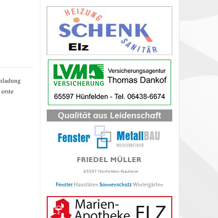
inladung
erste