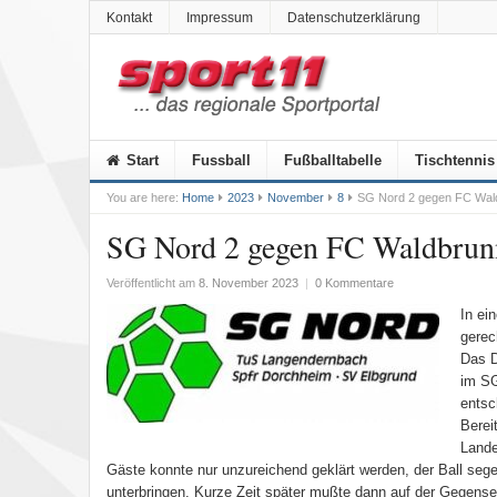
Kontakt
Impressum
Datenschutzerklärung
Start
Fussball
Fußballtabelle
Tischtennis
You are here:
Home
2023
November
8
SG Nord 2 gegen FC Waldb
SG Nord 2 gegen FC Waldbrunn 
Veröffentlicht am
8. November 2023
|
0 Kommentare
In ei
gerec
Das D
im SG
entsc
Berei
Lande
Gäste konnte nur unzureichend geklärt werden, der Ball seg
unterbringen. Kurze Zeit später mußte dann auf der Gegense