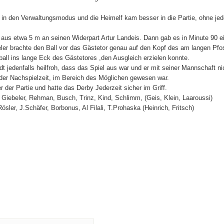
in den Verwaltungsmodus und die Heimelf kam besser in die Partie, ohne je
 aus etwa 5 m an seinen Widerpart Artur Landeis. Dann gab es in Minute 90 e
ler brachte den Ball vor das Gästetor genau auf den Kopf des am langen Pfo
ll ins lange Eck des Gästetores ,den Ausgleich erzielen konnte.
t jedenfalls heilfroh, dass das Spiel aus war und er mit seiner Mannschaft ni
der Nachspielzeit, im Bereich des Möglichen gewesen war.
r der Partie und hatte das Derby Jederzeit sicher im Griff.
 Giebeler, Rehman, Busch, Trinz, Kind, Schlimm, (Geis, Klein, Laaroussi)
sler, J.Schäfer, Borbonus, Al Filali, T.Prohaska (Heinrich, Fritsch)