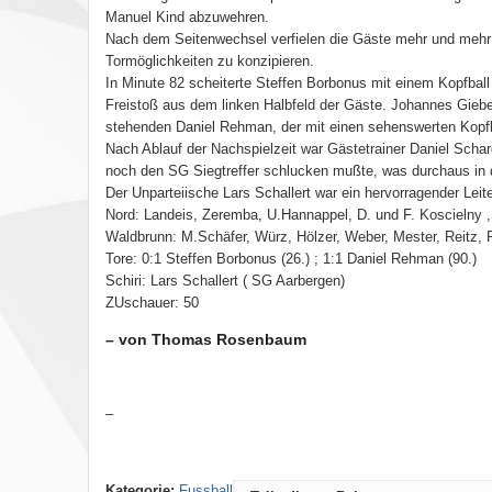
Manuel Kind abzuwehren.
Nach dem Seitenwechsel verfielen die Gäste mehr und mehr 
Tormöglichkeiten zu konzipieren.
In Minute 82 scheiterte Steffen Borbonus mit einem Kopfball
Freistoß aus dem linken Halbfeld der Gäste. Johannes Giebe
stehenden Daniel Rehman, der mit einen sehenswerten Kopfba
Nach Ablauf der Nachspielzeit war Gästetrainer Daniel Schard
noch den SG Siegtreffer schlucken mußte, was durchaus in 
Der Unparteiische Lars Schallert war ein hervorragender Leite
Nord: Landeis, Zeremba, U.Hannappel, D. und F. Koscielny ,
Waldbrunn: M.Schäfer, Würz, Hölzer, Weber, Mester, Reitz, Rö
Tore: 0:1 Steffen Borbonus (26.) ; 1:1 Daniel Rehman (90.)
Schiri: Lars Schallert ( SG Aarbergen)
ZUschauer: 50
– von Thomas Rosenbaum
–
Kategorie:
Fussball