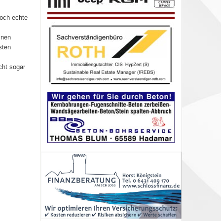
doch echte
inen
sten
cht sogar