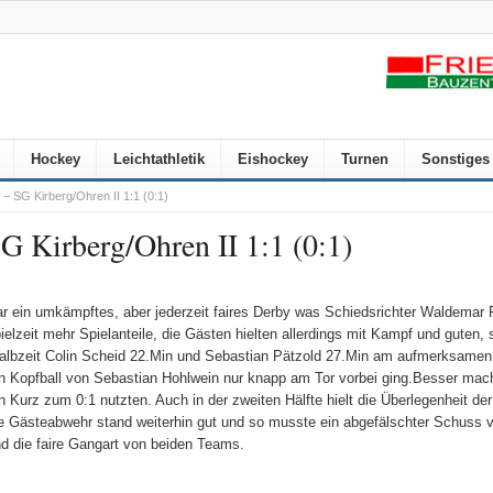
Hockey
Leichtathletik
Eishockey
Turnen
Sonstiges
– SG Kirberg/Ohren II 1:1 (0:1)
G Kirberg/Ohren II 1:1 (0:1)
r ein umkämpftes, aber jederzeit faires Derby was Schiedsrichter Waldemar P
elzeit mehr Spielanteile, die Gästen hielten allerdings mit Kampf und guten, 
 Halbzeit Colin Scheid 22.Min und Sebastian Pätzold 27.Min am aufmerksame
 ein Kopfball von Sebastian Hohlwein nur knapp am Tor vorbei ging.Besser mac
 Kurz zum 0:1 nutzten. Auch in der zweiten Hälfte hielt die Überlegenheit de
Die Gästeabwehr stand weiterhin gut und so musste ein abgefälschter Schuss 
nd die faire Gangart von beiden Teams.