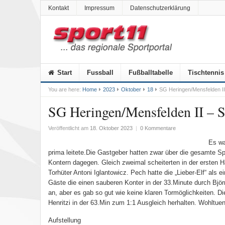
Kontakt
Impressum
Datenschutzerklärung
Start
Fussball
Fußballtabelle
Tischtennis
You are here:
Home
2023
Oktober
18
SG Heringen/Mensfelden II 
SG Heringen/Mensfelden II – S
Veröffentlicht am
18. Oktober 2023
|
0 Kommentare
Es wa
prima leitete.Die Gastgeber hatten zwar über die gesamte Spi
Kontern dagegen. Gleich zweimal scheiterten in der ersten
Torhüter Antoni Iglantowicz. Pech hatte die „Lieber-Elf“ als
Gäste die einen sauberen Konter in der 33.Minute durch Björn
an, aber es gab so gut wie keine klaren Tormöglichkeiten. 
Henritzi in der 63.Min zum 1:1 Ausgleich herhalten. Wohltue
Aufstellung