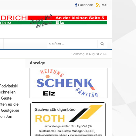
Facebook
RSS
Samstag, 8 August 2026
Anzeige
odvitelski
schnellen
n Gäste
hten es die
r Gastgeber
von Jan