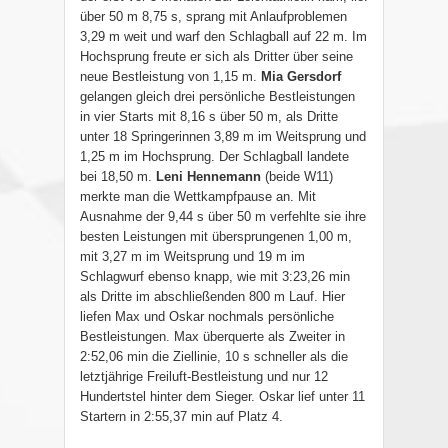
über 50 m 8,75 s, sprang mit Anlaufproblemen
3,29 m weit und warf den Schlagball auf 22 m. Im
Hochsprung freute er sich als Dritter über seine
neue Bestleistung von 1,15 m.
Mia
Gersdorf
gelangen gleich drei persönliche Bestleistungen
in vier Starts mit 8,16 s über 50 m, als Dritte
unter 18 Springerinnen 3,89 m im Weitsprung und
1,25 m im Hochsprung. Der Schlagball landete
bei 18,50 m.
Leni Hennemann
(beide W11)
merkte man die Wettkampfpause an. Mit
Ausnahme der 9,44 s über 50 m verfehlte sie ihre
besten Leistungen mit übersprungenen 1,00 m,
mit 3,27 m im Weitsprung und 19 m im
Schlagwurf ebenso knapp, wie mit 3:23,26 min
als Dritte im abschließenden 800 m Lauf. Hier
liefen Max und Oskar nochmals persönliche
Bestleistungen. Max überquerte als Zweiter in
2:52,06 min die Ziellinie, 10 s schneller als die
letztjährige Freiluft-Bestleistung und nur 12
Hundertstel hinter dem Sieger. Oskar lief unter 11
Startern in 2:55,37 min auf Platz 4.