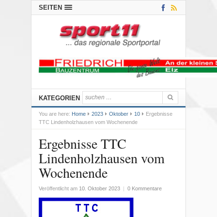
SEITEN
KATEGORIEN
You are here:
Home
2023
Oktober
10
Ergebnisse
TTC Lindenholzhausen vom Wochenende
Ergebnisse TTC
Lindenholzhausen vom
Wochenende
Veröffentlicht am
10. Oktober 2023
|
0 Kommentare