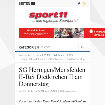
SEITEN
KATEGORIEN
You are here:
Home
2023
Oktober
9
SG
Heringen/Mensfelden II-TuS Dietkirchen II am Donnerstag
SG Heringen/Mensfelden
II-TuS Dietkirchen II am
Donnerstag
Veröffentlicht am
9. Oktober 2023
|
0 Kommentare
Vorschau für das Kreis Pokal Achtelfinal-Spiel im