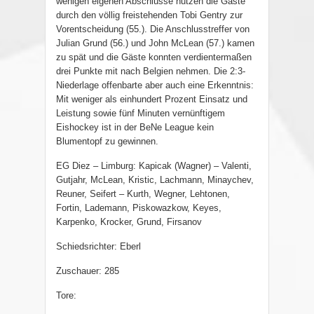
wenigen eigenen Abschlüsse nutzen die Gäste
durch den völlig freistehenden Tobi Gentry zur
Vorentscheidung (55.). Die Anschlusstreffer von
Julian Grund (56.) und John McLean (57.) kamen
zu spät und die Gäste konnten verdientermaßen
drei Punkte mit nach Belgien nehmen. Die 2:3-
Niederlage offenbarte aber auch eine Erkenntnis:
Mit weniger als einhundert Prozent Einsatz und
Leistung sowie fünf Minuten vernünftigem
Eishockey ist in der BeNe League kein
Blumentopf zu gewinnen.
EG Diez – Limburg: Kapicak (Wagner) – Valenti,
Gutjahr, McLean, Kristic, Lachmann, Minaychev,
Reuner, Seifert – Kurth, Wegner, Lehtonen,
Fortin, Lademann, Piskowazkow, Keyes,
Karpenko, Krocker, Grund, Firsanov
Schiedsrichter: Eberl
Zuschauer: 285
Tore: