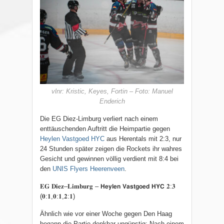
vlnr: Kristic, Keyes, Fortin – Foto: Manuel
Enderich
Die EG Diez-Limburg verliert nach einem
enttäuschenden Auftritt die Heimpartie gegen
Heylen Vastgoed HYC
aus Herentals mit 2:3, nur
24 Stunden später zeigen die Rockets ihr wahres
Gesicht und gewinnen völlig verdient mit 8:4 bei
den
UNIS Flyers Heerenveen
.
𝐄𝐆 𝐃𝐢𝐞𝐳
–
𝐋𝐢𝐦𝐛𝐮𝐫𝐠
–
𝗛𝗲𝘆𝗹𝗲𝗻 𝗩𝗮𝘀𝘁𝗴𝗼𝗲𝗱 𝗛𝗬𝗖 𝟐
:
𝟑
(
𝟎
:
𝟏
,
𝟎
:
𝟏
,
𝟐
:
𝟏
)
Ähnlich wie vor einer Woche gegen Den Haag
begann die Partie denkbar ungünstig: Nach einem