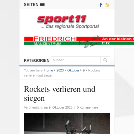
SEITEN
KATEGORIEN
You are here:
Home
2023
Oktober
9
Rockets
verlieren und siegen
Rockets verlieren und
siegen
Veröffentlicht am
9. Oktober 2023
|
0 Kommentare