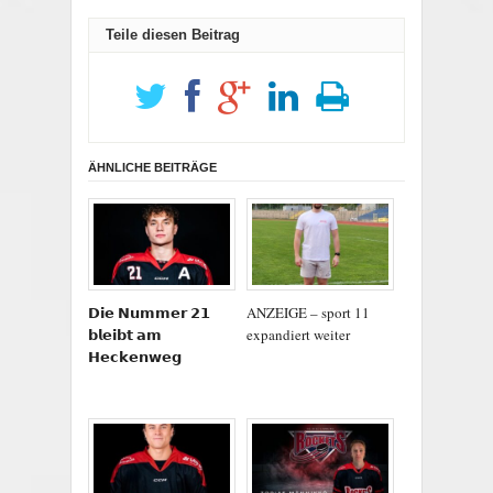
Teile diesen Beitrag
ÄHNLICHE BEITRÄGE
𝗗𝗶𝗲 𝗡𝘂𝗺𝗺𝗲𝗿 𝟮𝟭
ANZEIGE – sport 11
𝗯𝗹𝗲𝗶𝗯𝘁 𝗮𝗺
expandiert weiter
𝗛𝗲𝗰𝗸𝗲𝗻𝘄𝗲𝗴