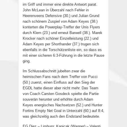
im Griff und immer eine direkte Antwort parat.
John McLean in Überzahl nach Fehler in
Heerenveens Defensive (30.) und Julian Grund
nach schönem Zuspiel von Adam Keyes (38.)
konterten die Powerplay-Treffer der Unis Flyers
durch Klem (23.) und erneut Barwell (38.). Marek
Krocker nach schöner Einzelleistung (22.) und
Adam Keyes per Shorthander (37.) trugen sich
ebenfalls in die Torschützenliste ein, so dass es
mit einer sicheren 6:3-Führung in die letzte Pause
ging.
Im Schlussabschnitt jubelten zwar die
heimischen Fans nach dem Treffer von Pucci
(50.) zuerst, einen Einfluss auf den Sieg der
EGDL hatte dieser aber nicht mehr. Das Team
von Coach Carsten Gosdeck spielte die Partie
souverän herunter und erhöhte durch Adam
Keyes energisches Nachsetzen (52.) und Hunter
Fortins Empty Net Goal in Unterzahl (60.) auf 8:4,
was gleichzeitig auch den Endstand bedeutete.
EG Diez – Limburg: Kapicak (Wagner) – Valenti,