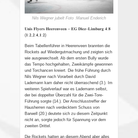
Nils Wegner jubelt Foto :Manuel Enderich
𝐔𝐧𝐢𝐬 𝐅𝐥𝐲𝐞𝐫𝐬 𝐇𝐞𝐞𝐫𝐞𝐧𝐯𝐞𝐞𝐧
–
𝐄𝐆 𝐃𝐢𝐞𝐳
–
𝐋𝐢𝐦𝐛𝐮𝐫𝐠 𝟒
:
𝟖
(
𝟏
:
𝟐
,
𝟐
:
𝟒
,
𝟏
:
𝟐
)
Beim Tabellenführer in Heerenveen brannten die
Rockets auf Wiedergutmachung und zeigten sich
wie ausgewechselt. Ab dem ersten Bully wurde
das Tempo hochgehalten, Zweikämpfe gewonnen
und Torchancen kreiert. Die frühe Führung durch
Nils Wegner nach Vorarbeit durch David
Lademann kam daher nicht überraschend (3.). Im
weiteren Spielverlauf war es Lademann selbst,
der bei doppelter Überzahl für die Zwei-Tore-
Führung sorgte (14.). Der Anschlusstreffer der
Hausherren nach verdecktem Schuss von
Barwell (20.) deutete sich zu diesem Zeitpunkt
nicht an, sorgte jedoch für Spannung vor dem
zweiten Drittel.
Die Rockets hatten an diesem Abend aber alles