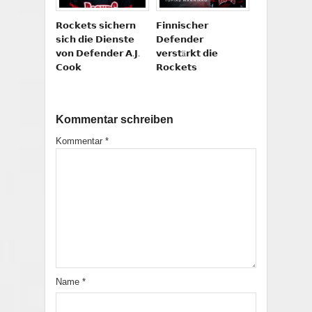
𝗥𝗼𝗰𝗸𝗲𝘁𝘀 𝘀𝗶𝗰𝗵𝗲𝗿𝗻
𝗙𝗶𝗻𝗻𝗶𝘀𝗰𝗵𝗲𝗿
𝘀𝗶𝗰𝗵 𝗱𝗶𝗲 𝗗𝗶𝗲𝗻𝘀𝘁𝗲
𝗗𝗲𝗳𝗲𝗻𝗱𝗲𝗿
𝘃𝗼𝗻 𝗗𝗲𝗳𝗲𝗻𝗱𝗲𝗿 𝗔.𝗝.
𝘃𝗲𝗿𝘀𝘁ä𝗿𝗸𝘁 𝗱𝗶𝗲
𝗖𝗼𝗼𝗸
𝗥𝗼𝗰𝗸𝗲𝘁𝘀
Kommentar schreiben
Kommentar
*
Name
*