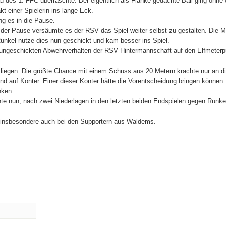
au des 1. FFC überraschte. Der eigentlich als Flanke gedachte Ball ging ohne 
kt einer Spielerin ins lange Eck.
ng es in die Pause.
der Pause versäumte es der RSV das Spiel weiter selbst zu gestalten. Die 
unkel nutze dies nun geschickt und kam besser ins Spiel.
m ungeschickten Abwehrverhalten der RSV Hintermannschaft auf den Elfmeterp
n liegen. Die größte Chance mit einem Schuss aus 20 Metern krachte nur an die
d auf Konter. Einer dieser Konter hätte die Vorentscheidung bringen können.
nken.
nte nun, nach zwei Niederlagen in den letzten beiden Endspielen gegen Runkel,
 insbesondere auch bei den Supportern aus Waldems.