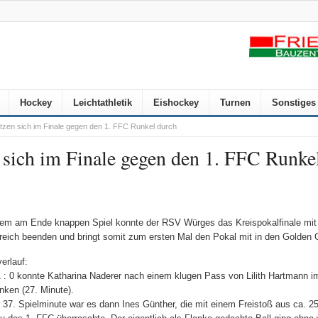
Hockey
Leichtathletik
Eishockey
Turnen
Sonstiges
en sich im Finale gegen den 1. FFC Runkel durch
sich im Finale gegen den 1. FFC Runke
nem am Ende knappen Spiel konnte der RSV Würges das Kreispokalfinale mit 
greich beenden und bringt somit zum ersten Mal den Pokal mit in den Golden 
verlauf:
 : 0 konnte Katharina Naderer nach einem klugen Pass von Lilith Hartmann i
nken (27. Minute).
r 37. Spielminute war es dann Ines Günther, die mit einem Freistoß aus ca. 2