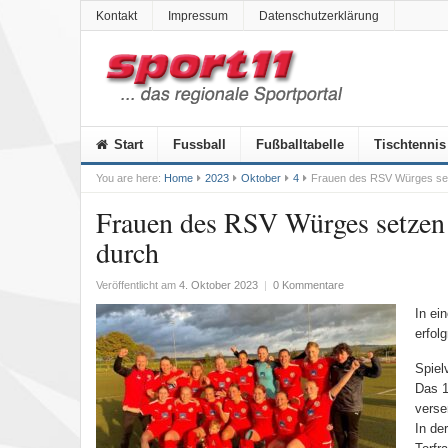
Kontakt
Impressum
Datenschutzerklärung
Start
Fussball
Fußballtabelle
Tischtennis
You are here:
Home
2023
Oktober
4
Frauen des RSV Würges setz
Frauen des RSV Würges setzen 
durch
Veröffentlicht am
4. Oktober 2023
|
0 Kommentare
In ei
erfol
Spiel
Das 1
verse
In de