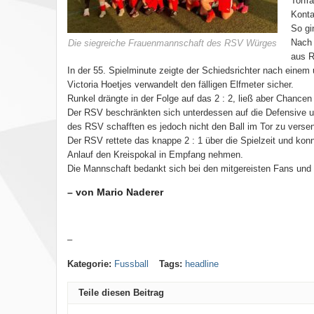
Torfr
Konta
So gi
Nach 
Die siegreiche Frauenmannschaft des RSV Würges
aus R
In der 55. Spielminute zeigte der Schiedsrichter nach eine
Victoria Hoetjes verwandelt den fälligen Elfmeter sicher.
Runkel drängte in der Folge auf das 2 : 2, ließ aber Chance
Der RSV beschränkten sich unterdessen auf die Defensive un
des RSV schafften es jedoch nicht den Ball im Tor zu verse
Der RSV rettete das knappe 2 : 1 über die Spielzeit und kon
Anlauf den Kreispokal in Empfang nehmen.
Die Mannschaft bedankt sich bei den mitgereisten Fans und
– von Mario Naderer
–
Kategorie:
Fussball
Tags:
headline
Teile diesen Beitrag