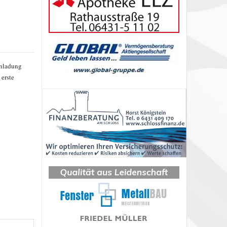
inladung
erste