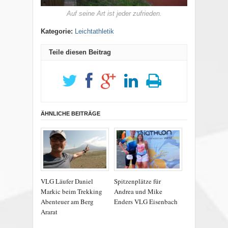
Auf seine Art ist jeder zufrieden.
Kategorie:
Leichtathletik
Teile diesen Beitrag
ÄHNLICHE BEITRÄGE
VLG Läufer Daniel
Spitzenplätze für
Markic beim Trekking
Andrea und Mike
Abenteuer am Berg
Enders VLG Eisenbach
Ararat