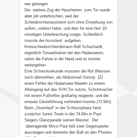
war gelungen.
Der weitere Zug der Hausherren zum Tor wurde
aber jäh unterbrochen, weil der
Schiedsrichterassistent sich ohne Einwirkung von
außen, verletzt hatte, und dies für eine fast 10-
minütigen Unterbrechung sorgte. Schließlich
musste der Assistent aufgeben.
Kreisschiedsrichterobmann Ralf Schuchardt,
eigentlich Torwarttrainer bei den Hadamarern,
nahm die Fahne in die Hand und es konnte
weitergehen.
Eine Schrecksekunde mussten die Rot Weissen
noch überstehen, als Abdusmad Gürsoy (Z)
einen Fehler der Hadamarer Abwehr zu einem
Alleingang auf das SVH Tor nutzte, Schuhmacher
mit einem Fußreflex großartig reagierte, und die
erneute Gästeführung verhindern konnte.(72.Min)
Beim „Sturmlauf“ in der Schlussphase fand
zunächst Junior Toure in der 74.Min in Paul
Siegers Glanzparade seinen Meister. Der
überragende Mirco Paul ließ zwei Gegenspieler
aussteigen und donnerte den Ball an den Pfosten