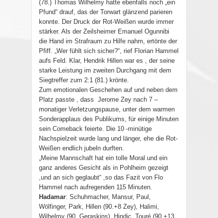
(78.) Thomas Wilhelmy hatte ebenfalls noch „ein
Pfund“ drauf, das der Torwart glänzend parieren
konnte. Der Druck der Rot-Weißen wurde immer
stärker. Als der Zeilsheimer Emanuel Ogunnibi
die Hand im Strafraum zu Hilfe nahm, ertönte der
Pfiff. „Wer fühlt sich sicher?“, rief Florian Hammel
aufs Feld. Klar, Hendrik Hillen war es , der seine
starke Leistung im zweiten Durchgang mit dem
Siegtreffer zum 2:1 (81.) krönte.
Zum emotionalen Geschehen auf und neben dem
Platz passte , dass Jerome Zey nach 7 –
monatiger Verletzungspause, unter dem warmen
Sonderapplaus des Publikums, für einige Minuten
sein Comeback feierte. Die 10 -minütige
Nachspielzeit wurde lang und länger, ehe die Rot-
Weißen endlich jubeln durften.
„Meine Mannschaft hat ein tolle Moral und ein
ganz anderes Gesicht als in Pohlheim gezeigt
,und an sich geglaubt“ ,so das Fazit von Flo
Hammel nach aufregenden 115 Minuten.
Hadamar
: Schuhmacher, Mansur, Paul,
Wölfinger, Park, Hillen (90.+8 Zey), Halimi,
Wilhelmy (90. Geraskins), Hindic, Touré (90.+13