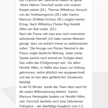
Die Chancen der Hausherren waren rar gesät:
Henis Halimis Torschuß wurde vom starken
Keeper pariert (18.). Thomas Wilhelmys Versuch
von der Strafraumgrenze (29.) oder Samim
Mansurs 18-Meter-Schuss (45.) zeigten keinen
Ertrag. Nach Wilhelmys Flanke flog Hendrik
Hillen am Ball vorbei. (43.)
Nach der Pause sah man eine noch motivierter
auftretende Heimelf „Ich habe meinen Männern
gesagt, dass sie einfach immer so weitermachen
sollen.“ Die Ansage von Florian Hammel in der
Pause zeigte deutliche Wirkung. Jeder seiner
Spieler packte noch einmal ein Schippe drauf .
Das sollte das Erfolgsrezept sein. Vor allem
Hendrik Hillen, in Hälfte eins kaum zur Geltung
gekommen, wirkte plötzlich wie ausgewechselt,
und war an fast allen gefährlichen Situationen
beteiligt.
In der 61.Minute wurde das Team dann auch für
die starke Willensleistung belohnt. Samim
Mansurs Hereingabe landete vor Hendrik Hillen,
sein Torschuß berührte noch eine Zeilsheimer
Fußspitze – der überfällige Ausgleich zum 1-1