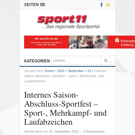
SEITEN
KATEGORIEN
You are here:
Home
2023
September
23
Internes
Saison-Abschluss-Sportfest – Sport-, Mehrkampf- und
Laufabzeichen
Internes Saison-
Abschluss-Sportfest –
Sport-, Mehrkampf- und
Laufabzeichen
Veröffentlicht am
23. September 2023
|
0 Kommentare