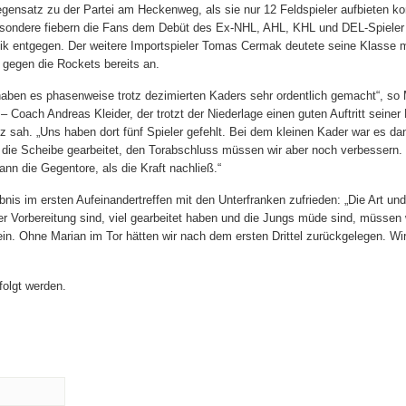
gensatz zu der Partei am Heckenweg, als sie nur 12 Feldspieler aufbieten ko
sondere fiebern die Fans dem Debüt des Ex-NHL, AHL, KHL und DEL-Spiele
ik entgegen. Der weitere Importspieler Tomas Cermak deutete seine Klasse m
 gegen die Rockets bereits an.
haben es phasenweise trotz dezimierten Kaders sehr ordentlich gemacht“, so 
– Coach Andreas Kleider, der trotzt der Niederlage einen guten Auftritt seine
ez sah. „Uns haben dort fünf Spieler gefehlt. Bei dem kleinen Kader war es da
die Scheibe gearbeitet, den Torabschluss müssen wir aber noch verbessern. 
n die Gegentore, als die Kraft nachließ.“
is im ersten Aufeinandertreffen mit den Unterfranken zufrieden: „Die Art un
der Vorbereitung sind, viel gearbeitet haben und die Jungs müde sind, müssen w
in. Ohne Marian im Tor hätten wir nach dem ersten Drittel zurückgelegen. Wi
folgt werden.