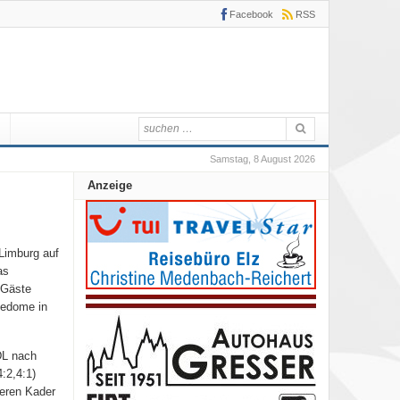
Facebook
RSS
Samstag, 8 August 2026
Anzeige
Limburg auf
as
 Gäste
cedome in
DL nach
:2,4:1)
teren Kader