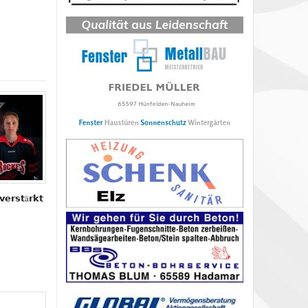
𝘃𝗲𝗿𝘀𝘁ä𝗿𝗸𝘁