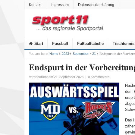
Kontakt
Impressum
Datenschutzerklärung
Start
Fussball
Fußballtabelle
Tischtennis
You are here:
Home
2023
September
21
𝐄𝐧𝐝𝐬𝐩𝐮𝐫𝐭 𝐢𝐧 𝐝𝐞𝐫 𝐕𝐨𝐫𝐛𝐞𝐫𝐞
𝐄𝐧𝐝𝐬𝐩𝐮𝐫𝐭 𝐢𝐧 𝐝𝐞𝐫 𝐕𝐨𝐫𝐛𝐞𝐫𝐞𝐢𝐭𝐮𝐧
Veröffentlicht am
21. September 2023
|
0 Kommentare
Nachd
dem P
urspr
abges
Schwe
Das H
zähem
gewin