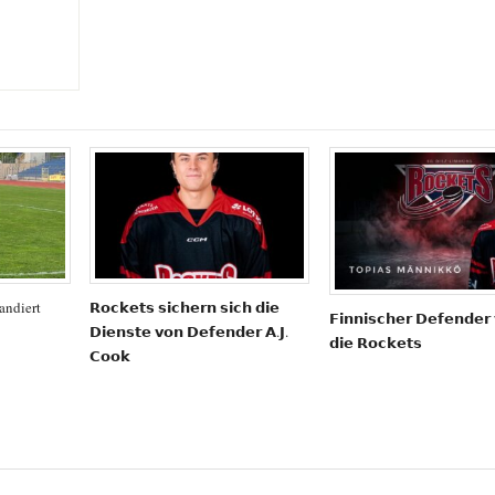
andiert
𝗥𝗼𝗰𝗸𝗲𝘁𝘀 𝘀𝗶𝗰𝗵𝗲𝗿𝗻 𝘀𝗶𝗰𝗵 𝗱𝗶𝗲
𝗙𝗶𝗻𝗻𝗶𝘀𝗰𝗵𝗲𝗿 𝗗𝗲𝗳𝗲𝗻𝗱𝗲𝗿 
𝗗𝗶𝗲𝗻𝘀𝘁𝗲 𝘃𝗼𝗻 𝗗𝗲𝗳𝗲𝗻𝗱𝗲𝗿 𝗔.𝗝.
𝗱𝗶𝗲 𝗥𝗼𝗰𝗸𝗲𝘁𝘀
𝗖𝗼𝗼𝗸