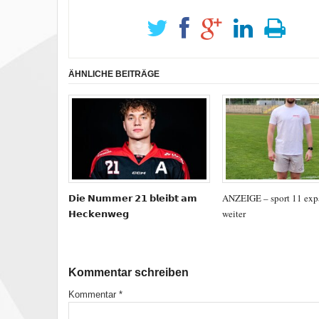
ÄHNLICHE BEITRÄGE
𝗗𝗶𝗲 𝗡𝘂𝗺𝗺𝗲𝗿 𝟮𝟭 𝗯𝗹𝗲𝗶𝗯𝘁 𝗮𝗺
ANZEIGE – sport 11 exp
𝗛𝗲𝗰𝗸𝗲𝗻𝘄𝗲𝗴
weiter
Kommentar schreiben
Kommentar
*