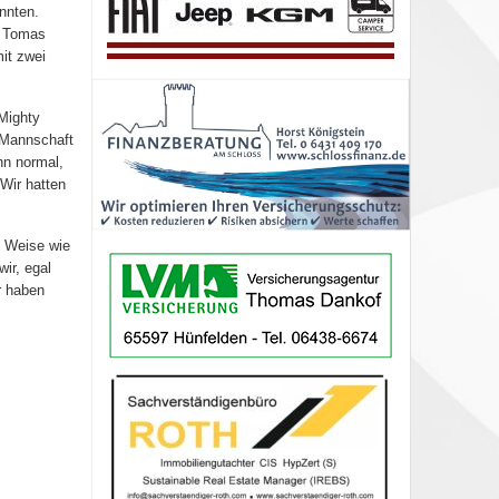
nnten.
r Tomas
it zwei
Mighty
r Mannschaft
nn normal,
Wir hatten
d Weise wie
ir, egal
r haben