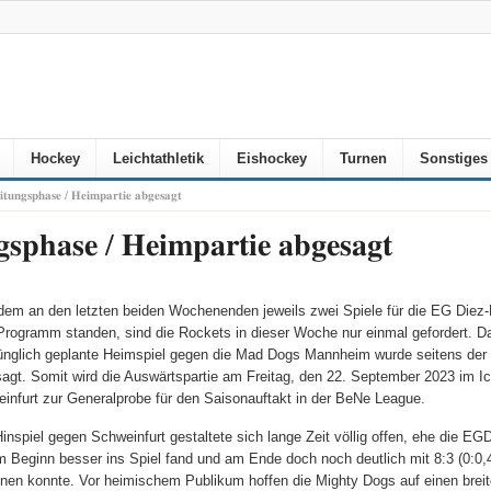
Hockey
Leichtathletik
Eishockey
Turnen
Sonstiges
𝐢𝐭𝐮𝐧𝐠𝐬𝐩𝐡𝐚𝐬𝐞 / 𝐇𝐞𝐢𝐦𝐩𝐚𝐫𝐭𝐢𝐞 𝐚𝐛𝐠𝐞𝐬𝐚𝐠𝐭
𝐬𝐩𝐡𝐚𝐬𝐞 / 𝐇𝐞𝐢𝐦𝐩𝐚𝐫𝐭𝐢𝐞 𝐚𝐛𝐠𝐞𝐬𝐚𝐠𝐭
em an den letzten beiden Wochenenden jeweils zwei Spiele für die EG Diez-
rogramm standen, sind die Rockets in dieser Woche nur einmal gefordert. D
ünglich geplante Heimspiel gegen die Mad Dogs Mannheim wurde seitens der
agt. Somit wird die Auswärtspartie am Freitag, den 22. September 2023 im I
infurt zur Generalprobe für den Saisonauftakt in der BeNe League.
inspiel gegen Schweinfurt gestaltete sich lange Zeit völlig offen, ehe die EG
 Beginn besser ins Spiel fand und am Ende doch noch deutlich mit 8:3 (0:0,4
nen konnte. Vor heimischem Publikum hoffen die Mighty Dogs auf einen brei