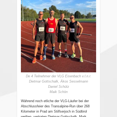
De 4 Teilnehmer der VLG Eisenbach v.l.n.r.
Dietmar Gottschalk, Ákos Sesselmann
Daniel Schütz
Maik Schön
Während noch etliche der VLG-Läufer bei der
Abschlussfeier des Transalpine-Run über 268
Kilometer in Prad am Stilfserjoch in Südtirol
weilten, vertraten Dietmar Gottschalk, Maik