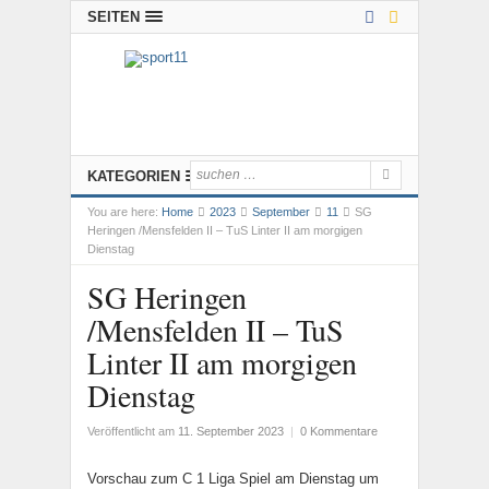
SEITEN
KATEGORIEN
You are here:
Home
2023
September
11
SG
Heringen /Mensfelden II – TuS Linter II am morgigen
Dienstag
SG Heringen
/Mensfelden II – TuS
Linter II am morgigen
Dienstag
Veröffentlicht am
11. September 2023
|
0 Kommentare
Vorschau zum C 1 Liga Spiel am Dienstag um