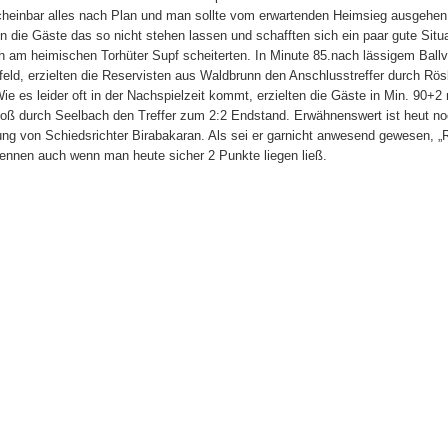
scheinbar alles nach Plan und man sollte vom erwartenden Heimsieg ausgehen.
en die Gäste das so nicht stehen lassen und schafften sich ein paar gute Situ
h am heimischen Torhüter Supf scheiterten. In Minute 85.nach lässigem Ballv
lfeld, erzielten die Reservisten aus Waldbrunn den Anschlusstreffer durch Rö
Wie es leider oft in der Nachspielzeit kommt, erzielten die Gäste in Min. 90+
toß durch Seelbach den Treffer zum 2:2 Endstand. Erwähnenswert ist heut no
ung von Schiedsrichter Birabakaran. Als sei er garnicht anwesend gewesen, „
kennen auch wenn man heute sicher 2 Punkte liegen ließ.