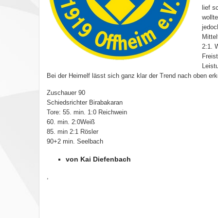
lief 
wollt
jedoc
Mitte
2:1. 
Freis
Leist
Bei der Heimelf lässt sich ganz klar der Trend nach oben er
Zuschauer 90
Schiedsrichter Birabakaran
Tore: 55. min. 1:0 Reichwein
60. min. 2:0Weiß
85. min 2:1 Rösler
90+2 min. Seelbach
von Kai Diefenbach
,