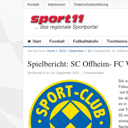
Kontakt
Impressum
Datenschutzerklärung
Start
Fussball
Fußballtabelle
Tischtennis
You are here:
Home
2023
September
10
Spielbericht: SC Offhei
Spielbericht: SC Offheim- FC
Veröffentlicht am
10. September 2023
|
0 Kommentare
Bei s
Führu
mit I
bis d
es in
viel 
55.mi
einst
flach