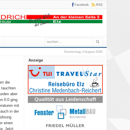
Facebook
RSS
Donnerstag, 6 August 2026
Anzeige
hm die
 tauchten
urden aber
en 0:0 ging
raturen mit
 auch in der
Führung
er einen
e. Jetzt