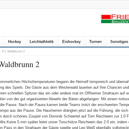
Hockey
Leichtathletik
Eishockey
Turnen
Sonstiges
m- FC Waldbrunn 2
 Waldbrunn 2
ommerlichen Höchsttemperaturen begann die Heimelf temporeich und überna
ng des Spiels. Die Gäste aus dem Westerwald lauerten auf Ihre Chancen und
hren schnellen Spitzen das ein oder andere mal im Offheimer Strafraum auf w
ahin von der gut organisierten Abwehr der Bären abgefangen. Mit einem torlos
 die Pause. Nach der Pause kamen beide Teams trotzt der erschwerten Tempe
Tempo aus der Pause. Die Hausherren drängten jetzt auf die Führung, die sich
n durch schönes Zuspiel von Dominik Schwertel auf Tom Reichwein zur 1:0 
ellte.Keine 5.min später leitet unser Torschütze Reichwein das 2:0 ein, indem 
en Pass in den Strafraum der Gäste spielte und Leo Weiß ebenfalls vollstreckt