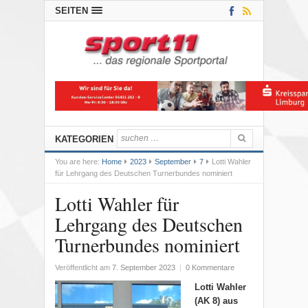
SEITEN
KATEGORIEN
You are here:
Home
2023
September
7
Lotti Wahler
für Lehrgang des Deutschen Turnerbundes nominiert
Lotti Wahler für
Lehrgang des Deutschen
Turnerbundes nominiert
Veröffentlicht am
7. September 2023
|
0 Kommentare
Lotti Wahler
(AK 8) aus