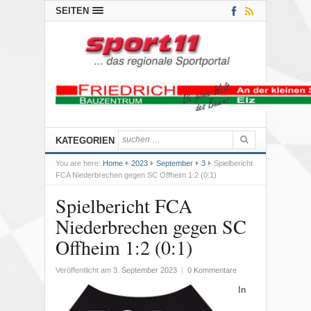
SEITEN
KATEGORIEN
You are here:
Home
2023
September
3
Spielbericht
FCA Niederbrechen gegen SC Offheim 1:2 (0:1)
Spielbericht FCA
Niederbrechen gegen SC
Offheim 1:2 (0:1)
Veröffentlicht am
3. September 2023
|
0 Kommentare
In