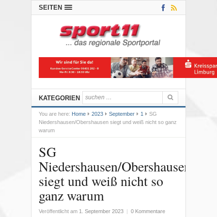
SEITEN
KATEGORIEN
You are here:
Home
2023
September
1
SG
Niedershausen/Obershausen siegt und weiß nicht so ganz
warum
SG
Niedershausen/Obershausen
siegt und weiß nicht so
ganz warum
Veröffentlicht am
1. September 2023
|
0 Kommentare