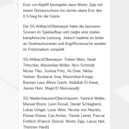
Kurz vor Abpfiff besiegelte dann Moritz Zipp mit
einem Distanzschuss ins rechte obere Eck den
0:3-Sieg für die Gäste.
Die SG Ahlbach/Oberweyer hatte die besseren
Szenen im Spielaufbau und zeigte eine starke
kämpferische Leistung. Jedoch haderte es leider
an Strafraumszenen und Angriffsversuche wurden
im Frühstadium verspielt.
SG Ahlbach/Oberweyer: Torben Weis, Noah
Tritschler, Maximilian Müller, Nico Schmidt,
Niclas Tibo, Joshua Pötz, Ali Öner, Niklas
Seitner, Boubacar Sow, Maximilian Knopp,
Bastian Laux (Rinor Gashi, Abdullah El Aiwat,
Jannis Horn, Majid El Messaoudi)
SG Niedershausen/Obershausen: Yannick Müller,
Manuel Bruns, Leon Kissel, Daniel Schlagheck,
Lukas Gröger, Louis Weis, Nicolai von Heynitz,
Florian Klaner, Can Arslan, Yannik Leiner, Pascal
Fröhlich (Patrick Störzel, Moritz Zipp, Lasse Heil,
Thorsten Hardt)