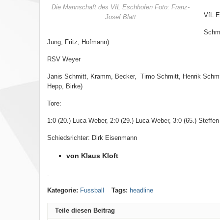
Die Mannschaft des VfL Eschhofen Foto: Franz-
VfL 
Josef Blatt
Schmi
Jung, Fritz, Hofmann)
RSV Weyer
Janis Schmitt, Kramm, Becker, Timo Schmitt, Henrik Schmitt
Hepp, Birke)
Tore:
1:0 (20.) Luca Weber, 2:0 (29.) Luca Weber, 3:0 (65.) Steffe
Schiedsrichter: Dirk Eisenmann
von Klaus Kloft
.
Kategorie:
Fussball
Tags:
headline
Teile diesen Beitrag