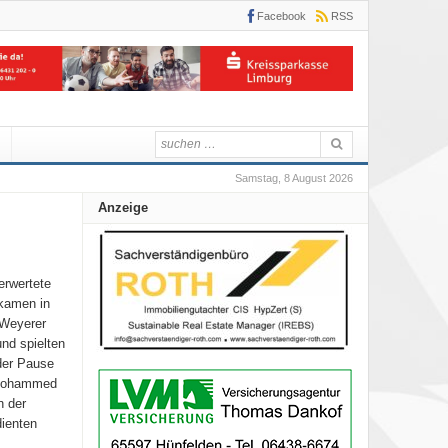
Facebook
RSS
Samstag, 8 August 2026
Anzeige
erwertete
 kamen in
 Weyerer
nd spielten
der Pause
 Mohammed
n der
dienten