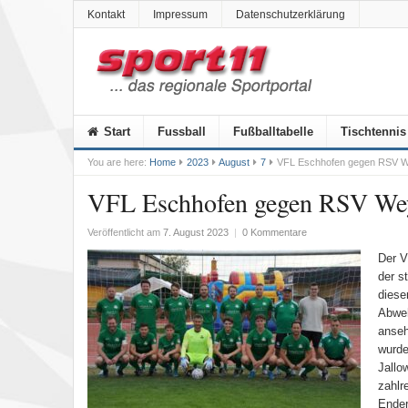
Kontakt
Impressum
Datenschutzerklärung
Start
Fussball
Fußballtabelle
Tischtennis
You are here:
Home
2023
August
7
VFL Eschhofen gegen RSV Wey
VFL Eschhofen gegen RSV Weye
Veröffentlicht am
7. August 2023
|
0 Kommentare
Der V
der s
diese
Abweh
anseh
wurde
Jallo
zahlr
Ender