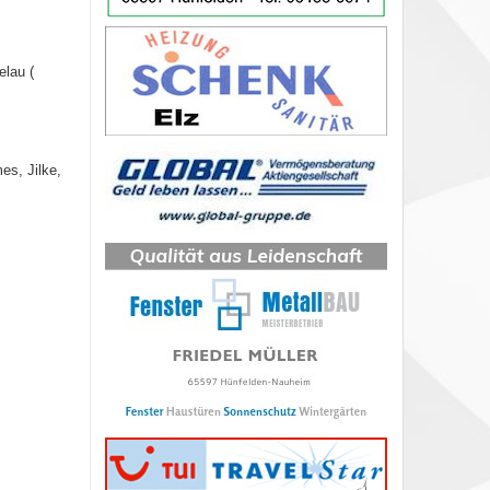
elau (
es, Jilke,