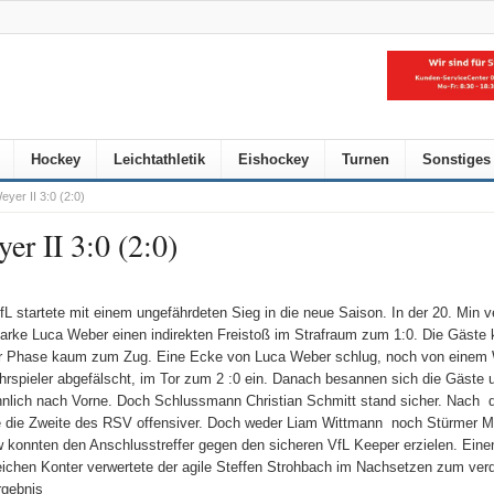
Hockey
Leichtathletik
Eishockey
Turnen
Sonstiges
er II 3:0 (2:0)
r II 3:0 (2:0)
fL startete mit einem ungefährdeten Sieg in die neue Saison. In der 20. Min v
tarke Luca Weber einen indirekten Freistoß im Strafraum zum 1:0. Die Gäste
r Phase kaum zum Zug. Eine Ecke von Luca Weber schlug, noch von einem
rspieler abgefälscht, im Tor zum 2 :0 ein. Danach besannen sich die Gäste u
nlich nach Vorne. Doch Schlussmann Christian Schmitt stand sicher. Nach 
 die Zweite des RSV offensiver. Doch weder Liam Wittmann noch Stürmer
w konnten den Anschlusstreffer gegen den sicheren VfL Keeper erzielen. Eine
eichen Konter verwertete der agile Steffen Strohbach im Nachsetzen zum ver
gebnis