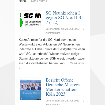
Nono…
Read more »
SG Neunkirchen I
gegen SG Nord I 3 :
7 (1:2)
Veröffentlicht am
23. Juli 2023
|
0
Kommentare
Kurze Anreise für die SG Nord zum neuen
Westerwald/Sieg A-Ligisten SV Neunkirchen
,oder wie auf den Trikots der Gastgeber zu lesen
war “ SG Lasterbach“. Wieder mußten einige
Stammakteure bei der SGN ersetzt werden ,aber
auch die verbliebenen hatten, von…
Read more
»
Bericht Offene
Deutsche Masters
Meisterschaften
Köln 2023
Veröffentlicht am
23. Juli 2023
|
0
Kommentare