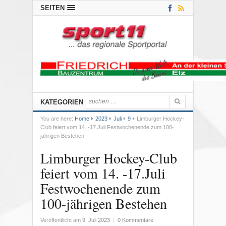
SEITEN
KATEGORIEN
You are here:
Home
2023
Juli
9
Limburger Hockey-
Club feiert vom 14. -17.Juli Festwochenende zum 100-
jährigen Bestehen
Limburger Hockey-Club
feiert vom 14. -17.Juli
Festwochenende zum
100-jährigen Bestehen
Veröffentlicht am
9. Juli 2023
|
0 Kommentare