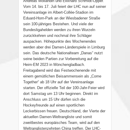
Andreas Mollandin und Ekkhard Schmidt-Opper.
Vom 14. bis 17. Juli feiert der LHC nun auf seiner
Vereinsanlage im Albert-Collée-Stadion im
Eduard-Horn-Park an der Wiesbadener Straße
sein 100-jähriges Bestehen. Und viele der
Bundesligahelden werden zu ihren Wurzeln
zurückkehren und nochmal ihre Schläger
auspacken. Höhepunkte des Wochenendes
werden aber drei Damen-Länderspiele in Limburg
sein. Das deutsche Nationalteam „Danas“ nutzt
seine beiden Partien zur Vorbereitung auf die
Heim-EM 2023 in Mönchengladbach.
Freitagabend wird das Festwochenende mit
einem gemütlichen Beisammensein als „Come
Together“ ab 18 Uhr auf der Vereinsanlage
starten. Der offizielle Teil der 100-Jahr-Feier wird
dort Samstag um 13 Uhr beginnen. Direkt im
Anschluss um 15 Uhr dürfen sich die
Hockeyfreunde auf einen sportlichen
Leckerbissen freuen. Deutschland, der Vierte der
aktuellen Damen-Weltrangliste und somit
zweitbestes europäisches Team, wird auf den
Weltranglistenzehnten China treffen. Der LHC-