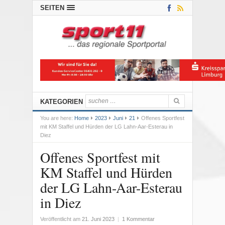
SEITEN
KATEGORIEN
You are here:
Home
2023
Juni
21
Offenes Sportfest
mit KM Staffel und Hürden der LG Lahn-Aar-Esterau in
Diez
Offenes Sportfest mit
KM Staffel und Hürden
der LG Lahn-Aar-Esterau
in Diez
Veröffentlicht am
21. Juni 2023
|
1 Kommentar