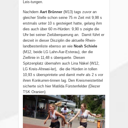
Leis-tungen.
Nachdem
Aart Brünner
(M13) tags zuvor an
gleicher Stelle schon seine 75 m Zeit mit 9,98 s
erstmals unter 10 s gesteigert hatte, gelang ihm
dies auch über 60 m-Hürden: 9,90 s zeigte die
Uhr bei seiner Zielüberquerung an.
Damit führt er
derzeit in dieser Disziplin die aktuelle Rhein-
landbestenliste ebenso an wie
Noah Schiele
(M12, beide LG Lahn-Aar-Esterau), der die
Ziellinie in 11,48 s überquerte. Diesen
Spitzenplatz übernahm auch Lina Näkel (W12,
LG Kreis-Ahrwei-ler),
die die Hürden in tollen
10,93 s übersprintete und damit mehr als 2 s vor
ihren Konkurren-tinnen lag. Den Kreismeistertitel
sicherte sich hier Matilda Fürstenfelder (Diezer
TSK Oranien).