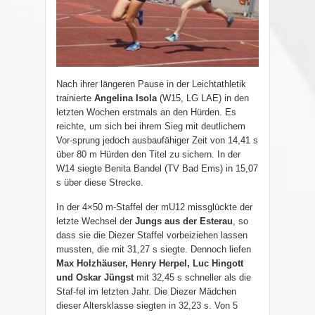
Nach ihrer längeren Pause in der Leichtathletik
trainierte
Angelina Isola
(W15, LG LAE) in den
letzten Wochen erstmals an den Hürden. Es
reichte, um sich bei ihrem Sieg mit deutlichem
Vor-sprung jedoch ausbaufähiger Zeit von 14,41 s
über 80 m Hürden den Titel zu sichern. In der
W14 siegte Benita Bandel (TV Bad Ems) in 15,07
s über diese Strecke.
In der 4×50 m-Staffel der mU12 missglückte der
letzte Wechsel der
Jungs aus der Esterau
, so
dass sie die Diezer Staffel vorbeiziehen lassen
mussten, die mit 31,27 s siegte. Dennoch liefen
Max Holzhäuser, Henry Herpel, Luc Hingott
und Oskar Jüngst
mit 32,45 s schneller als die
Staf-fel im letzten Jahr. Die Diezer Mädchen
dieser Altersklasse siegten in 32,23 s. Von 5