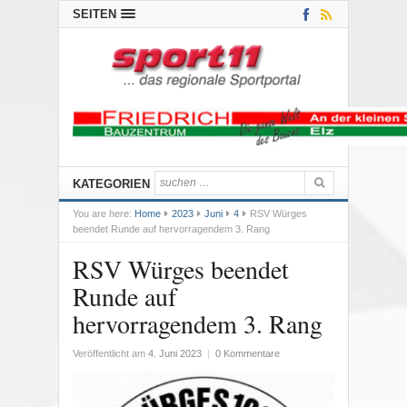
SEITEN
KATEGORIEN
You are here:
Home
2023
Juni
4
RSV Würges
beendet Runde auf hervorragendem 3. Rang
RSV Würges beendet
Runde auf
hervorragendem 3. Rang
Veröffentlicht am
4. Juni 2023
|
0 Kommentare