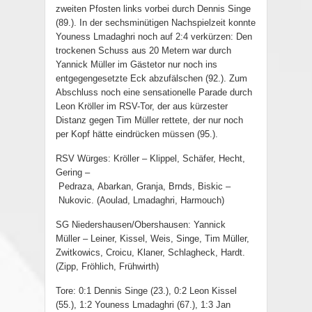
zweiten Pfosten links vorbei durch Dennis Singe
(89.). In der sechsminütigen Nachspielzeit konnte
Youness Lmadaghri noch auf 2:4 verkürzen: Den
trockenen Schuss aus 20 Metern war durch
Yannick Müller im Gästetor nur noch ins
entgegengesetzte Eck abzufälschen (92.). Zum
Abschluss noch eine sensationelle Parade durch
Leon Kröller im RSV-Tor, der aus kürzester
Distanz gegen Tim Müller rettete, der nur noch
per Kopf hätte eindrücken müssen (95.).
RSV Würges: Kröller – Klippel, Schäfer, Hecht,
Gering –
Pedraza, Abarkan, Granja, Brnds, Biskic –
Nukovic. (Aoulad, Lmadaghri, Harmouch
)
SG Niedershausen/Obershausen: Yannick
Müller – Leiner, Kissel, Weis, Singe, Tim Müller,
Zwitkowics, Croicu, Klaner, Schlagheck, Hardt.
(Zipp, Fröhlich, Frühwirth
)
Tore: 0:1 Dennis Singe (23.), 0:2 Leon Kissel
(55.), 1:2 Youness Lmadaghri (67.), 1:3 Jan