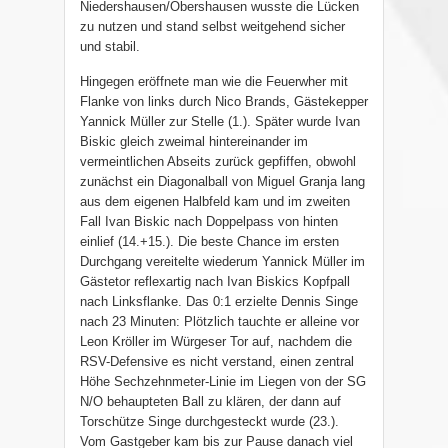
Niedershausen/Obershausen wusste die Lücken
zu nutzen und stand selbst weitgehend sicher
und stabil.
Hingegen eröffnete man wie die Feuerwher mit
Flanke von links durch Nico Brands, Gästekepper
Yannick Müller zur Stelle (1.). Später wurde Ivan
Biskic gleich zweimal hintereinander im
vermeintlichen Abseits zurück gepfiffen, obwohl
zunächst ein Diagonalball von Miguel Granja lang
aus dem eigenen Halbfeld kam und im zweiten
Fall Ivan Biskic nach Doppelpass von hinten
einlief (14.+15.). Die beste Chance im ersten
Durchgang vereitelte wiederum Yannick Müller im
Gästetor reflexartig nach Ivan Biskics Kopfpall
nach Linksflanke. Das 0:1 erzielte Dennis Singe
nach 23 Minuten: Plötzlich tauchte er alleine vor
Leon Kröller im Würgeser Tor auf, nachdem die
RSV-Defensive es nicht verstand, einen zentral
Höhe Sechzehnmeter-Linie im Liegen von der SG
N/O behaupteten Ball zu klären, der dann auf
Torschütze Singe durchgesteckt wurde (23.).
Vom Gastgeber kam bis zur Pause danach viel