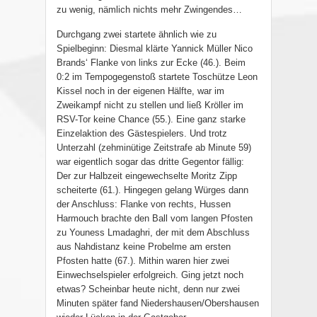
zu wenig, nämlich nichts mehr Zwingendes…
Durchgang zwei startete ähnlich wie zu
Spielbeginn: Diesmal klärte Yannick Müller Nico
Brands‘ Flanke von links zur Ecke (46.). Beim
0:2 im Tempogegenstoß startete Toschütze Leon
Kissel noch in der eigenen Hälfte, war im
Zweikampf nicht zu stellen und ließ Kröller im
RSV-Tor keine Chance (55.). Eine ganz starke
Einzelaktion des Gästespielers. Und trotz
Unterzahl (zehminütige Zeitstrafe ab Minute 59)
war eigentlich sogar das dritte Gegentor fällig:
Der zur Halbzeit eingewechselte Moritz Zipp
scheiterte (61.). Hingegen gelang Würges dann
der Anschluss: Flanke von rechts, Hussen
Harmouch brachte den Ball vom langen Pfosten
zu Youness Lmadaghri, der mit dem Abschluss
aus Nahdistanz keine Probelme am ersten
Pfosten hatte (67.). Mithin waren hier zwei
Einwechselspieler erfolgreich. Ging jetzt noch
etwas? Scheinbar heute nicht, denn nur zwei
Minuten später fand Niedershausen/Obershausen