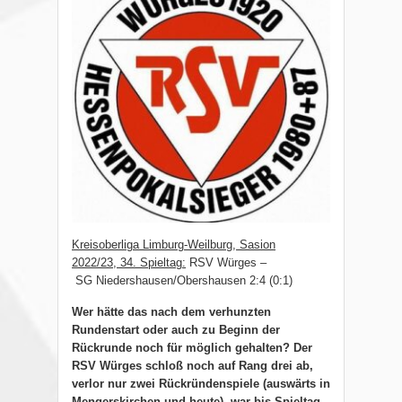
K
reisoberliga Limburg-Weilburg, Sasion
2022/23,
3
4
. Spieltag
:
RSV Würges –
SG Niedershausen/Obershausen 2:4 (0:1
)
Wer hätte das nach dem verhunzten
Rundenstart oder auch zu Beginn der
Rückrunde noch für möglich gehalten? Der
RSV Würges schloß noch auf Rang drei ab,
verlor nur zwei Rückründenspiele (auswärts in
Mengerskirchen und heute), war bis Spieltag