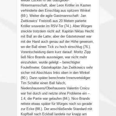
wieder Lücken in der Gastgeber-
Hintermannschaft, aber Leon Kröller im Kasten
verhinderte den Einschlag aus spitzem Winkel
(69.). Weiter die agile Gastmannschaft: Jan
Zwitkowics‘ Freistoß aus 20 Metern parierte
Kröller souverän im RSV-Tor (74.). Aber Würges
steckte trotzdem nicht auf: Kapitän Niklas Hecht
mit Ball an die Latte, aber der Gästetorwart war
mit der Hand auch genau auf der Höhe gewesen,
wo der Ball einen Tick zu hoch einschlug (76.).
Vorentscheidung dann kurz darauf: Moritz Zipp
ließ Nico Brands aussteigen, war nicht mehr
einzuholen, wurde gelelgt – berechtigter
Foulelfmeter. Gästekapitän Jan Zwitkowics sehr
sicher mit Abschluss links oben in den Winkel
(80.). Dann später berechnete Innenverteidiger
Tim Schäfer einen Ball falsch,
Niedershausens/Oberhausens Valentin Croicu
war frei durch und netzte ohne Probleme ein –
1:4, die Partie war gelaufen (84.). Nico Brands
rettete etwas später für Würges noch so gerade
zur Ecke (88.). Der anschließende Standard mit
Kopfball nach Eckball landete nur knapp am