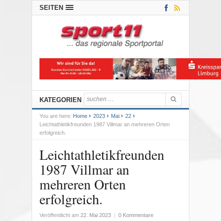
SEITEN
KATEGORIEN
You are here:
Home
2023
Mai
22
Leichtathletikfreunden 1987 Villmar an mehreren Orten
erfolgreich.
Leichtathletikfreunden
1987 Villmar an
mehreren Orten
erfolgreich.
Veröffentlicht am
22. Mai 2023
|
0 Kommentare