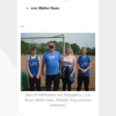
von Walter Haas
—
Das LfV-Werferteam von Holzappel v. l. Lio
Bauer, Walter Haas, Michelle Jung und Leon
Gehrmann.
.