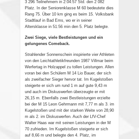
3 296 Teilnehmern in 2:04:57 Std. den 2 082
Platz. In der Seniorenklasse M 60 bedeutete dies
Rang 75. Über 10 km ging es beim 15. Volksbank
Stadtlauf in Bad Ems, wo er in seiner
Altersklasse in 51:56 min den 5. Platz belegte.
Zwei Siege, viele Bestleistungen und ein
gelungenes Comeback.
Strahlender Sonnenschein inspirierte vier Athleten
von den Leichtathletikfreunden 1987 Villmar beim
Werfertag in Holzappel zu tollen Leistungen. Allen
voran bei den Schülern M 14 Lio Bauer, der sich
als zweifacher Sieger hervor tat. Im Kugelstoßen
steigerte er sich um rund 1 m auf gute 9,43 m
und auch im Diskuswerfen überzeugte er mit
26,15 m. Ebenfalls zwei Bestleistungen erzielte
bei der M 15 Leon Gehrmann mit 7,77 m als 3. im
Kugelstoßen und mit der starken Weite von 28,90
m als 2. im Diskuswerfen. Auch der LfV-Chef
Walter Haas war mit seinen Leistungen in der M
70 zufrieden. Im Kugelstoßen steigerte er sich
auf 8,66 m und belegte den 4. Platz, im