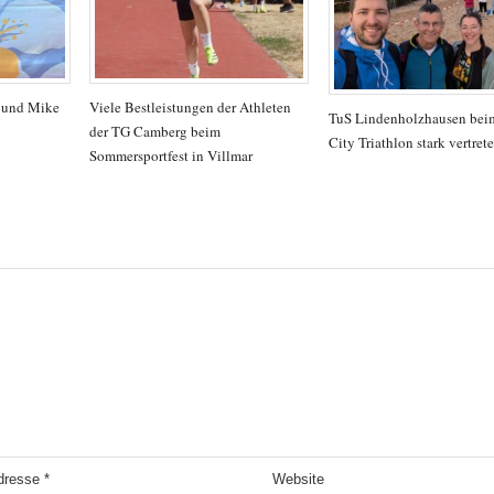
a und Mike
Viele Bestleistungen der Athleten
TuS Lindenholzhausen beim
der TG Camberg beim
City Triathlon stark vertret
Sommersportfest in Villmar
Adresse
*
Website