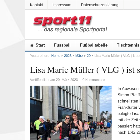
Kontakt
Impressum
Datenschutzerklärung
Start
Fussball
Fußballtabelle
Tischtennis
You are here:
Home
2023
März
20
Lisa Marie Müller ( VLG ) ist 
Lisa Marie Müller ( VLG ) ist 
Veröffentlicht am
20. März 2023
|
0 Kommentare
In Abwesenh
Simon-Pfeiffe
schnellsten
Frankfurter 
belegte Lisa
mit der Zei
pausiert ha
nach 1:42:26