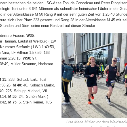
nern bestachen die beiden LSG-Asse Toni da Conceicao und Peter Ringeisen 
elegte Toni unter 3.641 Männern als schnellster heimischer Läufer in der Ge
d in der Altersklasse M 50 Rang 9 mit der sehr guten Zeit von 1:25:48 Stunde
eute sich über Platz 223 gesamt und Rang 28 in der Altersklasse M 45 mit sei
 Stunden und über
seine neue Bestzeit auf dieser Strecke.
ebnisse Frauen:
W35
:
r Hannah, Laufstall Weilburg ( LW
 Krummer Stefanie ( LW ) 1:49:53,
 Nina, LF Villmar 1:57:59, 163
amar 2:26:15,
W50
: 97.
:08:49, Müller Susanne, Hadamar
 35
: 238. Schaub Erik, TuS
1:56:26,
M 40
: 40. Kolbach Marko,
40, 225. Schupp Michael, VfL
3:14,
M 55
: 24.
Schön Maik (
4:42,
M 75
: 5. Stein Reiner, TuS
lkenbach
Lisa Marie Müller vor dem Waldstadi