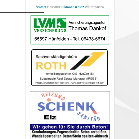
——————————–