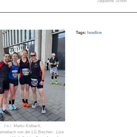
Jaqueline Schön
————————————————————————————————
Tags:
headline
.l.n.r. Marko Kolbach,
teinebach von der LG Brechen , Lisa