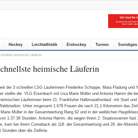
Hockey
Leichtathletik
Eishockey
Turnen
Sonstiges
schnellste heimische Läuferin
schnellste heimische Läuferin
eit der 3 schnellen LSG Läuferinnen Friederike Schoppe, Mara Fladung und 
r stellte die
VLG Eisenbach mit Lisa Marie Müller und Antonia Hamm die be
 heimischen Läuferinnen beim 21. Frankfurter Halbmarathonlauf
mit Start und 
Waldstadion. Unter insgesamt 1.678 Frauen die nach 21,1 Kilometern das Ziel
 Marie Müller in der Gesamtwertung Rang 62 und in der weiblichen Hauptklas
t von 1:37:38 Stunden. Antonia Hamm, die wegen ihrem 2. Staatsexamen fast 
tte, kam bei ihrem Comeback als 118. der Gesamtwertung und 29. der Altersk
 Stunden über die Ziellinie.