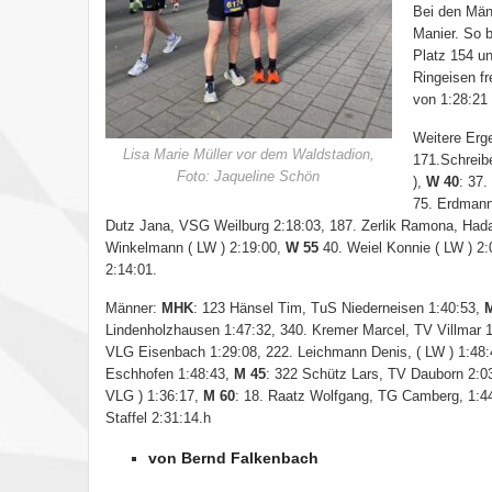
Bei den Män
Manier. So b
Platz 154 un
Ringeisen fr
von 1:28:21
Weitere Erg
Lisa Marie Müller vor dem Waldstadion,
171.Schreibe
Foto: Jaqueline Schön
),
W 40
: 37.
75. Erdmann
Dutz Jana, VSG Weilburg 2:18:03, 187. Zerlik Ramona, Had
Winkelmann ( LW ) 2:19:00,
W 55
40. Weiel Konnie ( LW ) 2
2:14:01.
Männer:
MHK
: 123 Hänsel Tim, TuS Niederneisen 1:40:53,
M
Lindenholzhausen 1:47:32, 340. Kremer Marcel, TV Villmar 
VLG Eisenbach 1:29:08, 222. Leichmann Denis, ( LW ) 1:48:
Eschhofen 1:48:43,
M 45
: 322 Schütz Lars, TV Dauborn 2:0
VLG ) 1:36:17,
M 60
: 18. Raatz Wolfgang, TG Camberg, 1:4
Staffel 2:31:14.
h
von Bernd Fa