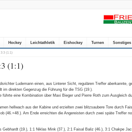
Hockey
Leichtathletik
Eishockey
Turnen
Sonstiges
3:3 (1:1)
3 (1:1)
richter Ludemann einen, aus Linterer Sicht, regulären Treffer aberkannte, g
t im direkten Gegenzug die Führung für die TSG (19.).
te führte eine Kombination über Maxi Bieger und Pierre Roth zum Ausgleich du
amen hellwach aus der Kabine und erzielten zwei blitzsaubere Tore durch Fais
b (46.+48.). Am Ende erreichten die Angereisten durch zwei späte Treffer n
s Gebhardt (19.), 1:1 Niklas Mink (37.), 2:1 Faisal Baliz (46.), 3:1 Chakpe Jac