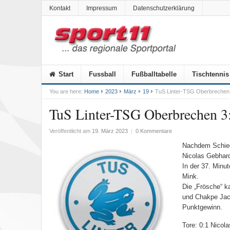
Kontakt
Impressum
Datenschutzerklärung
Start
Fussball
Fußballtabelle
Tischtennis
You are here:
Home
2023
März
19
TuS Linter-TSG Oberbrechen 
TuS Linter-TSG Oberbrechen 3:
Veröffentlicht am
19. März 2023
|
0 Kommentare
Nachdem Schieds
Nicolas Gebhard
In der 37. Minu
Mink.
Die „Frösche“ k
und Chakpe Jaco
Punktgewinn.
Tore: 0:1 Nicola