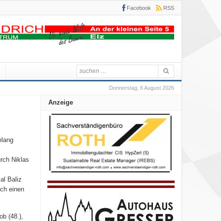
Facebook
RSS
Donnerstag, 6 August 2026
Anzeige
elang
rch Niklas
al Baliz
och einen
ob (48.),