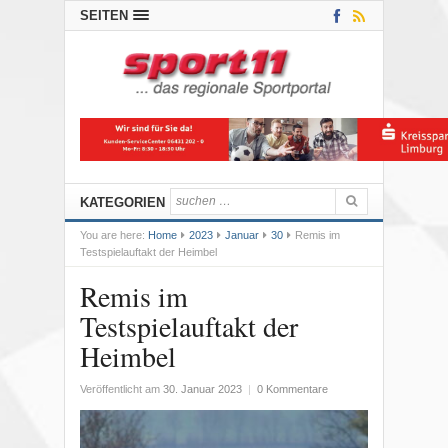
SEITEN
KATEGORIEN
You are here:
Home
2023
Januar
30
Remis im
Testspielauftakt der Heimbel
Remis im
Testspielauftakt der
Heimbel
Veröffentlicht am
30. Januar 2023
|
0 Kommentare