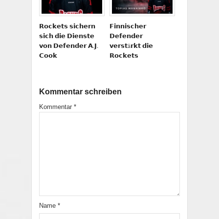
𝗥𝗼𝗰𝗸𝗲𝘁𝘀 𝘀𝗶𝗰𝗵𝗲𝗿𝗻
𝗙𝗶𝗻𝗻𝗶𝘀𝗰𝗵𝗲𝗿
𝘀𝗶𝗰𝗵 𝗱𝗶𝗲 𝗗𝗶𝗲𝗻𝘀𝘁𝗲
𝗗𝗲𝗳𝗲𝗻𝗱𝗲𝗿
𝘃𝗼𝗻 𝗗𝗲𝗳𝗲𝗻𝗱𝗲𝗿 𝗔.𝗝.
𝘃𝗲𝗿𝘀𝘁ä𝗿𝗸𝘁 𝗱𝗶𝗲
𝗖𝗼𝗼𝗸
𝗥𝗼𝗰𝗸𝗲𝘁𝘀
Kommentar schreiben
Kommentar
*
Name
*