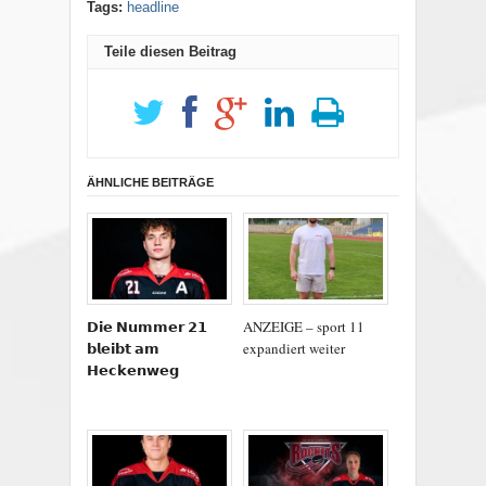
Tags:
headline
Teile diesen Beitrag
ÄHNLICHE BEITRÄGE
𝗗𝗶𝗲 𝗡𝘂𝗺𝗺𝗲𝗿 𝟮𝟭
ANZEIGE – sport 11
𝗯𝗹𝗲𝗶𝗯𝘁 𝗮𝗺
expandiert weiter
𝗛𝗲𝗰𝗸𝗲𝗻𝘄𝗲𝗴