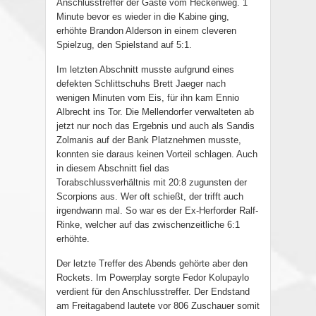
Anschlusstreffer der Gäste vom Heckenweg. 1
Minute bevor es wieder in die Kabine ging,
erhöhte Brandon Alderson in einem cleveren
Spielzug, den Spielstand auf 5:1.
Im letzten Abschnitt musste aufgrund eines
defekten Schlittschuhs Brett Jaeger nach
wenigen Minuten vom Eis, für ihn kam Ennio
Albrecht ins Tor. Die Mellendorfer verwalteten ab
jetzt nur noch das Ergebnis und auch als Sandis
Zolmanis auf der Bank Platznehmen musste,
konnten sie daraus keinen Vorteil schlagen. Auch
in diesem Abschnitt fiel das
Torabschlussverhältnis mit 20:8 zugunsten der
Scorpions aus. Wer oft schießt, der trifft auch
irgendwann mal. So war es der Ex-Herforder Ralf-
Rinke, welcher auf das zwischenzeitliche 6:1
erhöhte.
Der letzte Treffer des Abends gehörte aber den
Rockets. Im Powerplay sorgte Fedor Kolupaylo
verdient für den Anschlusstreffer. Der Endstand
am Freitagabend lautete vor 806 Zuschauer somit