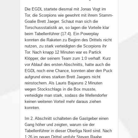
Die EGDL startete diesmal mit Jonas Vogt im
Tor, die Scorpions wie gewohnt mit ihrem Stamm-
Goalie Brett Jaeger. Schaut man sich die
Torschussstatistik an, so lagen die Vorteile klar
beim Tabellenführer (17:4). Ein Powerplay
konnten die Raketen zu Beginn des Drittels nicht
nutzen, zu stark verteidigten die Scorpions ihr
Tor. Nach knapp 12 Minuten war es Partick
Klöpper, der seinem Team zum 1:0 verhalf. Kurz
vor Ablauf des ersten Abschnitts, hatte auch die
EGDL noch eine Chance, konnten aber den Puck
aufgrund eines starken Brett Jaegers nicht
reinstochern. Als Lauris Bajaruns 2 Minuten
wegen Stockschlags in die Box musste,
verteidigte man stark, sodass die Mellendorfer
keinen weiteren Vorteil mehr daraus ziehen
konnten.
Im 2. Abschnitt schalteten die Gastgeber einen
Gang höher und zeigten, warum sie der
Tabellenführer in dieser Oberliga Nord sind. Nach
1:26 im neuen Drittel umfuhr Steven Raabe