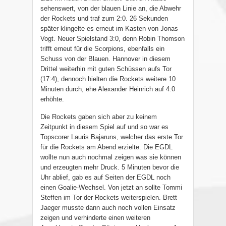
sehenswert, von der blauen Linie an, die Abwehr
der Rockets und traf zum 2:0. 26 Sekunden
später klingelte es erneut im Kasten von Jonas
Vogt. Neuer Spielstand 3:0, denn Robin Thomson
trifft erneut für die Scorpions, ebenfalls ein
Schuss von der Blauen. Hannover in diesem
Drittel weiterhin mit guten Schüssen aufs Tor
(17:4), dennoch hielten die Rockets weitere 10
Minuten durch, ehe Alexander Heinrich auf 4:0
erhöhte.
Die Rockets gaben sich aber zu keinem
Zeitpunkt in diesem Spiel auf und so war es
Topscorer Lauris Bajaruns, welcher das erste Tor
für die Rockets am Abend erzielte. Die EGDL
wollte nun auch nochmal zeigen was sie können
und erzeugten mehr Druck. 5 Minuten bevor die
Uhr ablief, gab es auf Seiten der EGDL noch
einen Goalie-Wechsel. Von jetzt an sollte Tommi
Steffen im Tor der Rockets weiterspielen. Brett
Jaeger musste dann auch noch vollen Einsatz
zeigen und verhinderte einen weiteren