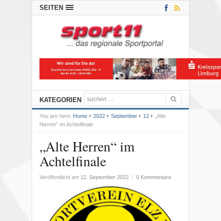
SEITEN
KATEGORIEN
You are here:
Home
2022
September
12
„Alte
Herren“ im Achtelfinale
„Alte Herren“ im
Achtelfinale
Veröffentlicht am
12. September 2022
|
0 Kommentare