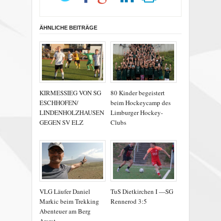
ÄHNLICHE BEITRÄGE
KIRMESSIEG VON SG
80 Kinder begeistert
ESCHHOFEN/
beim Hockeycamp des
LINDENHOLZHAUSEN
Limburger Hockey-
GEGEN SV ELZ
Clubs
VLG Läufer Daniel
TuS Dietkirchen I —SG
Markic beim Trekking
Rennerod 3:5
Abenteuer am Berg