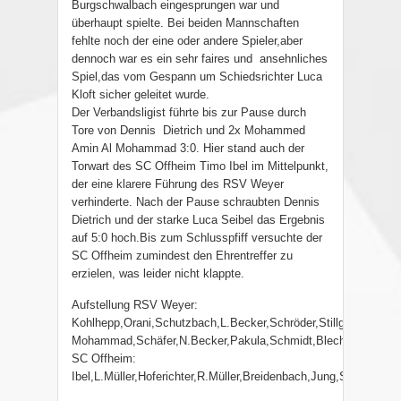
Burgschwalbach eingesprungen war und
überhaupt spielte. Bei beiden Mannschaften
fehlte noch der eine oder andere Spieler,aber
dennoch war es ein sehr faires und ansehnliches
Spiel,das vom Gespann um Schiedsrichter Luca
Kloft sicher geleitet wurde.
Der Verbandsligist führte bis zur Pause durch
Tore von Dennis Dietrich und 2x Mohammed
Amin Al Mohammad 3:0. Hier stand auch der
Torwart des SC Offheim Timo Ibel im Mittelpunkt,
der eine klarere Führung des RSV Weyer
verhinderte. Nach der Pause schraubten Dennis
Dietrich und der starke Luca Seibel das Ergebnis
auf 5:0 hoch.Bis zum Schlusspfiff versuchte der
SC Offheim zumindest den Ehrentreffer zu
erzielen, was leider nicht klappte.
Aufstellung RSV Weyer:
Kohlhepp,Orani,Schutzbach,L.Becker,Schröder,Stillger,Seibel,Di
Mohammad,Schäfer,N.Becker,Pakula,Schmidt,Blecher.
SC Offheim:
Ibel,L.Müller,Hoferichter,R.Müller,Breidenbach,Jung,Schwertel