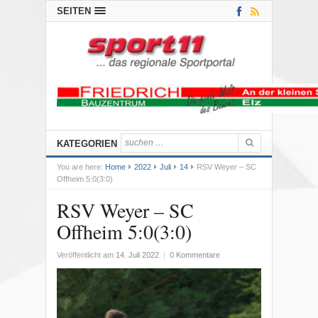
SEITEN
KATEGORIEN
You are here:
Home
2022
Juli
14
RSV Weyer – SC
Offheim 5:0(3:0)
RSV Weyer – SC
Offheim 5:0(3:0)
Veröffentlicht am
14. Juli 2022
|
0 Kommentare