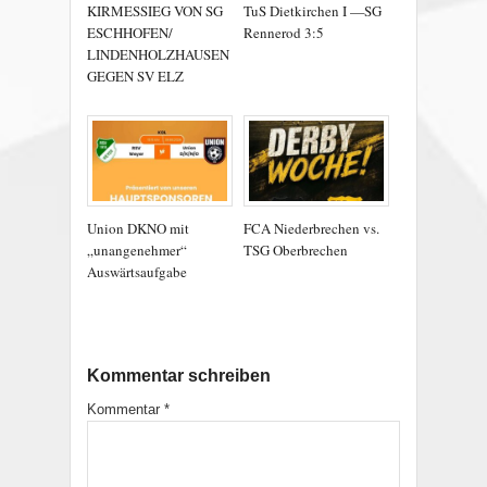
KIRMESSIEG VON SG
TuS Dietkirchen I —SG
ESCHHOFEN/
Rennerod 3:5
LINDENHOLZHAUSEN
GEGEN SV ELZ
Union DKNO mit
FCA Niederbrechen vs.
„unangenehmer“
TSG Oberbrechen
Auswärtsaufgabe
Kommentar schreiben
Kommentar
*