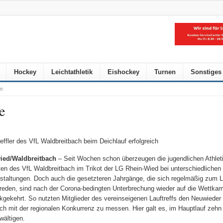
Hockey
Leichtathletik
Eishockey
Turnen
Sonstiges
ne
e
reffler des VfL Waldbreitbach beim Deichlauf erfolgreich
ied/Waldbreitbach
– Seit Wochen schon überzeugen die jugendlichen Athlet
ten des VfL Waldbreitbach im Trikot der LG Rhein-Wied bei unterschiedlichen
staltungen. Doch auch die gesetzteren Jahrgänge, die sich regelmäßig zum 
reden, sind nach der Corona-bedingten Unterbrechung wieder auf die Wettka
kgekehrt. So nutzten Mitglieder des vereinseigenen Lauftreffs den Neuwieder 
ch mit der regionalen Konkurrenz zu messen. Hier galt es, im Hauptlauf zehn
wältigen.