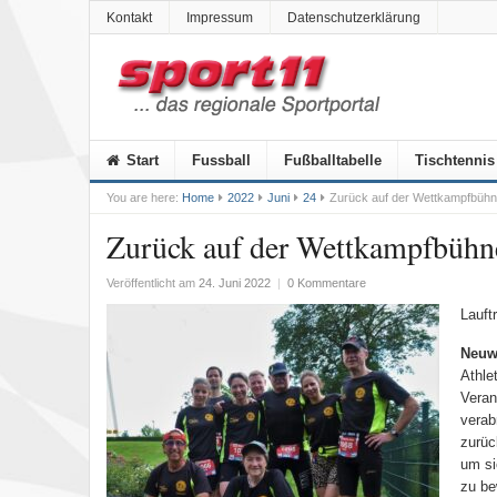
Kontakt
Impressum
Datenschutzerklärung
Start
Fussball
Fußballtabelle
Tischtennis
You are here:
Home
2022
Juni
24
Zurück auf der Wettkampfbüh
Zurück auf der Wettkampfbühn
Veröffentlicht am
24. Juni 2022
|
0 Kommentare
Lauft
Neuw
Athle
Veran
verab
zurüc
um si
zu be