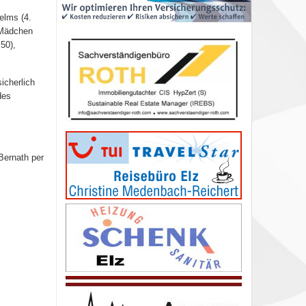
elms (4.
 Mädchen
50),
sicherlich
des
Bernath per