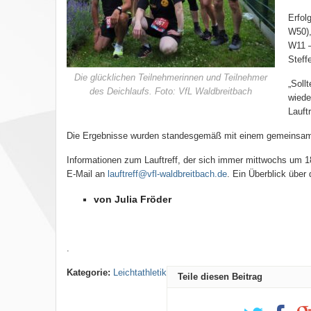
Erfol
W50),
W11 –
Steff
Die glücklichen Teilnehmerinnen und Teilnehmer
„Soll
des Deichlaufs. Foto: VfL Waldbreitbach
wiede
Lauft
Die Ergebnisse wurden standesgemäß mit einem gemeinsa
Informationen zum Lauftreff, der sich immer mittwochs um 18
E-Mail an
lauftreff@vfl-waldbreitbach.de
. Ein Überblick über
von Julia Fröder
.
Kategorie:
Leichtathletik
Teile diesen Beitrag