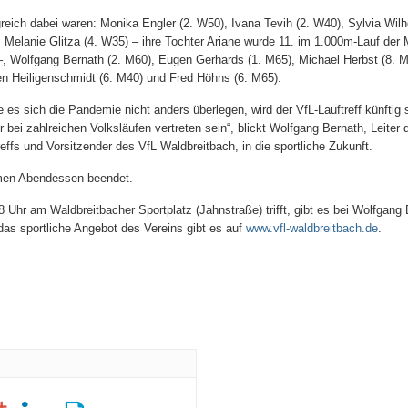
greich dabei waren: Monika Engler (2. W50), Ivana Tevih (2. W40), Sylvia Wilh
 Melanie Glitza (4. W35) – ihre Tochter Ariane wurde 11. im 1.000m-Lauf der
, Wolfgang Bernath (2. M60), Eugen Gerhards (1. M65), Michael Herbst (8. M
en Heiligenschmidt (6. M40) und Fred Höhns (6. M65).
te es sich die Pandemie nicht anders überlegen, wird der VfL-Lauftreff künftig 
r bei zahlreichen Volksläufen vertreten sein“, blickt Wolfgang Bernath, Leiter 
reffs und Vorsitzender des VfL Waldbreitbach, in die sportliche Zukunft.
men Abendessen beendet.
 Uhr am Waldbreitbacher Sportplatz (Jahnstraße) trifft, gibt es bei Wolfgang 
 das sportliche Angebot des Vereins gibt es auf
www.vfl-waldbreitbach.de
.