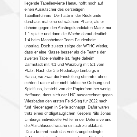
liegende Tabellenvierte Hanau hofft noch auf
einen Ausrutscher des derzeitigen
Tabellenführers. Der hatte in der Rückrunde
durchaus mal eine schwächere Phase, als er
daheim gegen den Abstiegskandidaten Mainz nur
1:1 spielte und dann die Woche darauf deutlich
1:4 beim Mannheimer Team Feudenheim
unterlag. Doch zuletzt zeigte der WTHC wieder,
dass er eine Klasse besser als die Teams der
zweiten Tabellenhälfte ist, fegte daheim
Darmstadt mit 4:1 und Würzburg mit 5:1 vom
Platz. Nach der 3:5-Niederlage Limburgs in
Hanau, wo zwar die Einstellung stimmte, ohne
echten Trainer aber nicht taktische Ordnung und
Spielfluss, besteht von der Papierform her wenig
Hoffnung, dass sich der LHC ausgerechnet gegen
Wiesbaden den ersten Feld-Sieg für 2022 nach
fünf Niederlagen in Serie schnappt. Dafür waren
trotz eines drittligatauglichen Keepers Nils Jonas
Limburgs individuelle Fehler in der Defensive und
die Abschlussschwäche einfach zu eklatant.
Dazu kommt noch das verletzungsbedingte