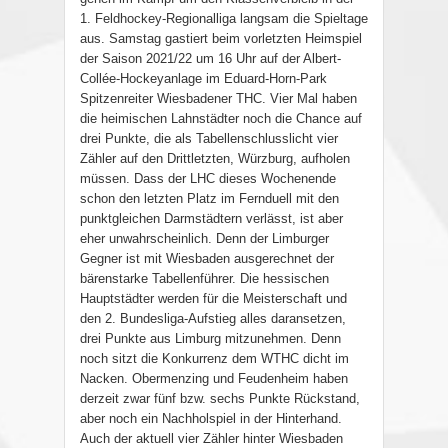
1. Feldhockey-Regionalliga langsam die Spieltage
aus. Samstag gastiert beim vorletzten Heimspiel
der Saison 2021/22 um 16 Uhr auf der Albert-
Collée-Hockeyanlage im Eduard-Horn-Park
Spitzenreiter Wiesbadener THC. Vier Mal haben
die heimischen Lahnstädter noch die Chance auf
drei Punkte, die als Tabellenschlusslicht vier
Zähler auf den Drittletzten, Würzburg, aufholen
müssen. Dass der LHC dieses Wochenende
schon den letzten Platz im Fernduell mit den
punktgleichen Darmstädtern verlässt, ist aber
eher unwahrscheinlich. Denn der Limburger
Gegner ist mit Wiesbaden ausgerechnet der
bärenstarke Tabellenführer. Die hessischen
Hauptstädter werden für die Meisterschaft und
den 2. Bundesliga-Aufstieg alles daransetzen,
drei Punkte aus Limburg mitzunehmen. Denn
noch sitzt die Konkurrenz dem WTHC dicht im
Nacken. Obermenzing und Feudenheim haben
derzeit zwar fünf bzw. sechs Punkte Rückstand,
aber noch ein Nachholspiel in der Hinterhand.
Auch der aktuell vier Zähler hinter Wiesbaden