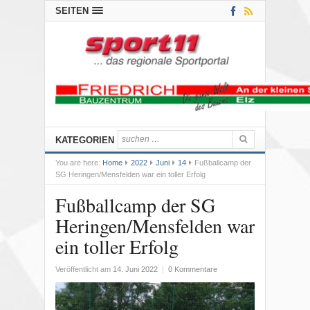
SEITEN
KATEGORIEN
You are here:
Home
2022
Juni
14
Fußballcamp der
SG Heringen/Mensfelden war ein toller Erfolg
Fußballcamp der SG
Heringen/Mensfelden war
ein toller Erfolg
Veröffentlicht am
14. Juni 2022
|
0 Kommentare