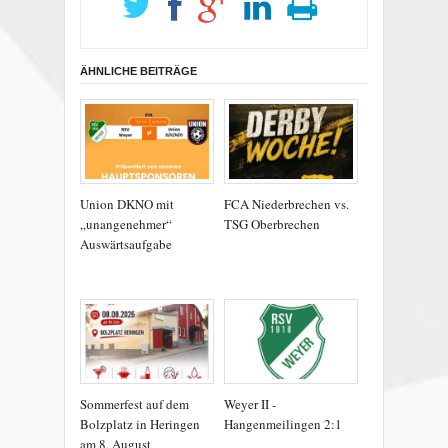
ÄHNLICHE BEITRÄGE
Union DKNO mit
FCA Niederbrechen vs.
„unangenehmer“
TSG Oberbrechen
Auswärtsaufgabe
Sommerfest auf dem
Weyer II -
Bolzplatz in Heringen
Hangenmeilingen 2:1
am 8. August