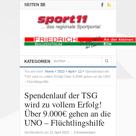
SEITEN
KATEGORIEN
You are here:
Home
2022
April
12
Spendenlauf der
TSG wird zu vollem Erfolg! Über 9.000€ gehen an die UNO
– Flüchtlingshilfe
Spendenlauf der TSG
wird zu vollem Erfolg!
Über 9.000€ gehen an die
UNO – Flüchtlingshilfe
Veröffentlicht am
12. April 2022
|
0 Kommentare