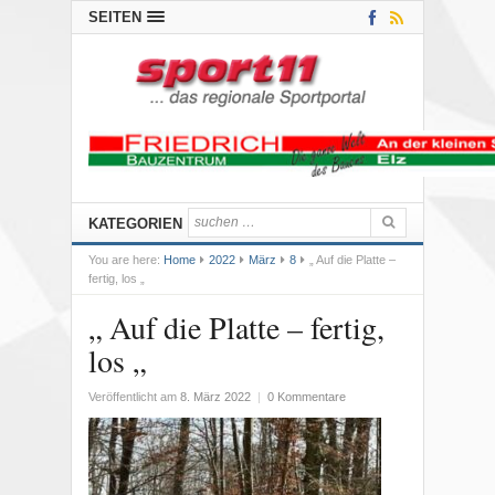
SEITEN
KATEGORIEN
You are here:
Home
2022
März
8
„ Auf die Platte –
fertig, los „
„ Auf die Platte – fertig,
los „
Veröffentlicht am
8. März 2022
|
0 Kommentare