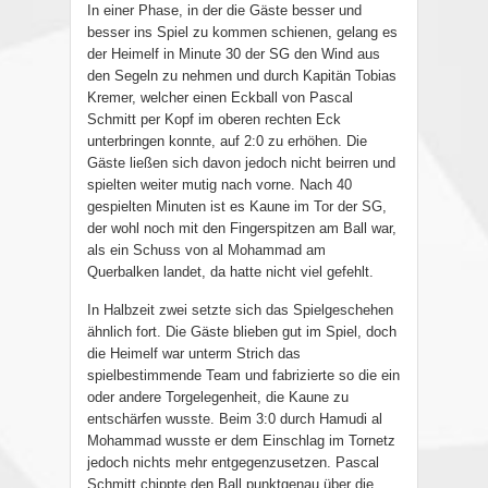
In einer Phase, in der die Gäste besser und
besser ins Spiel zu kommen schienen, gelang es
der Heimelf in Minute 30 der SG den Wind aus
den Segeln zu nehmen und durch Kapitän Tobias
Kremer, welcher einen Eckball von Pascal
Schmitt per Kopf im oberen rechten Eck
unterbringen konnte, auf 2:0 zu erhöhen. Die
Gäste ließen sich davon jedoch nicht beirren und
spielten weiter mutig nach vorne. Nach 40
gespielten Minuten ist es Kaune im Tor der SG,
der wohl noch mit den Fingerspitzen am Ball war,
als ein Schuss von al Mohammad am
Querbalken landet, da hatte nicht viel gefehlt.
In Halbzeit zwei setzte sich das Spielgeschehen
ähnlich fort. Die Gäste blieben gut im Spiel, doch
die Heimelf war unterm Strich das
spielbestimmende Team und fabrizierte so die ein
oder andere Torgelegenheit, die Kaune zu
entschärfen wusste. Beim 3:0 durch Hamudi al
Mohammad wusste er dem Einschlag im Tornetz
jedoch nichts mehr entgegenzusetzen. Pascal
Schmitt chippte den Ball punktgenau über die