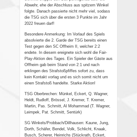
Abwehr, ehe der Abschluss aus spitzem Winkel
folgte. Danach passierte nicht mehr viel, sodass
die TSG sich über die ersten 3 Punkte im Jahr
2022 freuen darf!
Besondere Anmerkung: Im Vorlauf des Spiels
absolvierte die 2. Garde der TSG bereits einen
Test gegen den SC Offheim II, welcher 2:2
endete. In diesem ereignete sich wohl die Fair-
Play-Aktion des Tages. Ein Spieler der Gäste aus
Offheim gab beim Stand von 2:1 und nach
erklingen des Strafstoßpfiffes sofort zu, dass
kein Kontakt vorlag und es sich somit nicht um
einen Strafstoß handelte. Starke Aktion!
TSG Oberbrechen: Münkel, Eckert, Q. Wagner,
Heldt, Rudloff, Brössel, J. Kremer, T. Kremer,
Martin, Pas. Schmitt, Al Mohammad (T. Wagner,
Leimpek, Pat. Schmitt, Sentürk)
SG Winkels/Probbach/Dillhausen: Kaune, Jung,
Dorth, Schäfer, Bendel, Volk, Schlicht, Knaak,
Busch, Scherer, Heinrichs (Stückrath, Eckert,