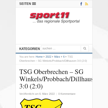
SEITEN
KATEGORIEN
You are here:
Home
2022
März
6
TSG
Oberbrechen – SG Winkels/Probbach/Dillhausen 3:0 (2:0)
TSG Oberbrechen – SG
Winkels/Probbach/Dillhausen
3:0 (2:0)
Veröffentlicht am
6. März 2022
|
0 Kommentare